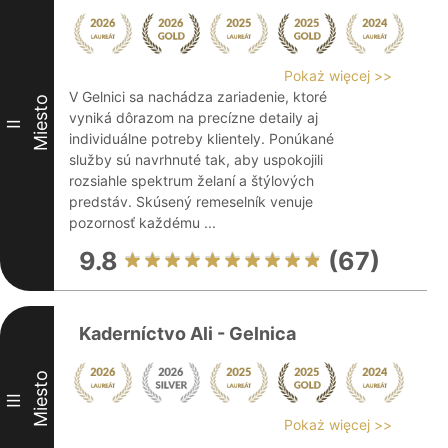
Pokaż więcej >>
V Gelnici sa nachádza zariadenie, ktoré
Miesto
vyniká dôrazom na precízne detaily aj
II
individuálne potreby klientely. Ponúkané
služby sú navrhnuté tak, aby uspokojili
rozsiahle spektrum želaní a štýlových
predstáv. Skúsený remeselník venuje
pozornosť každému ...
9.8
(67)
Kaderníctvo Ali - Gelnica
Miesto
III
Pokaż więcej >>