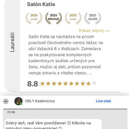
Salón Katie
Pokaż więcej >>
Laureáti
Salón Katie sa nachádza na prvom
poschodí Obchodného centra Važec na
ulici Važecká 8 v Košiciach. Zameriava
sa na poskytovanie komplexných
kaderníckych služieb určených pre
ženy, mužov aj deti, pričom pozornosť
venuje zdraviu a vitalite vlasov. ...
8.8
ORLY Kaderníctva
Live chat
Organizátor hodnotenia
Hodnotenie
Kontakt
Bright Side Solutions sp. z o.
Laureáti
Kontakt
22:06
o. sp. k.
Lista
ul. Ruska 22
wszystkich
Wrocław 50-079
Laureatów
Dobrý deň, radi Vám pomôžeme! 🙂 Kliknite na
KRS 0000749100 | Regon
Podmienky
príslušnú tému konverzácie! 🙂