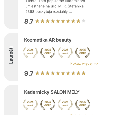
klienta. Toto populárne kaderníctvo
umiestnené na ulici M. R. Štefánika
2368 poskytuje rozsiahly ...
8.7
Kozmetika AR beauty
Laureáti
Pokaż więcej >>
9.7
Kadernicky SALON MELY