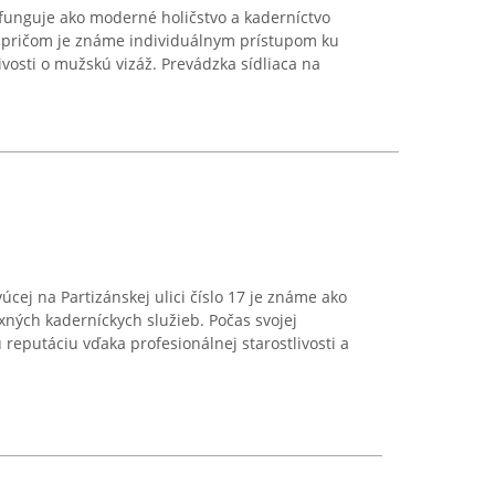
unguje ako moderné holičstvo a kaderníctvo
 pričom je známe individuálnym prístupom ku
ivosti o mužskú vizáž. Prevádzka sídliaca na
úcej na Partizánskej ulici číslo 17 je známe ako
ných kaderníckych služieb. Počas svojej
nú reputáciu vďaka profesionálnej starostlivosti a