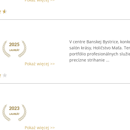
V centre Banskej Bystrice, kon
salón krásy, Holičstvo Maťa. Te
portfólio profesionálnych služi
precízne strihanie ...
Pokaż więcej >>
Pokaż więcej >>