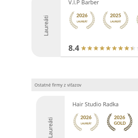
V.I.P Barber
Laureáti
8.4
Ostatné firmy z viťazov
Hair Studio Radka
Laureáti