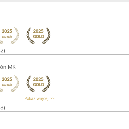
32)
lón MK
Pokaż więcej >>
33)