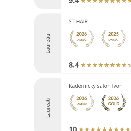
9.4
ST HAIR
Laureáti
8.4
Kadernicky salon Ivon
Laureáti
10