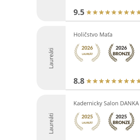
9.5
Holičstvo Maťa
Laureáti
8.8
Kadernicky Salon DANKA
Laureáti