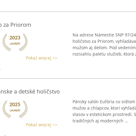
o za Priorom
Na adrese Námestie SNP 97/24
holičstvo za Priorom, vyhľadáv
mužom aj deťom. Pod vedením s
rozsiahlu paletu služieb, ktorá 
Pokaż więcej >>
ánske a detské holičstvo
Pánsky salón Eufória so sídlom
mužov a chlapcov, ktorí vyhľadá
vlasov v estetickom prostredí.
tradičných aj moderných ...
Pokaż więcej >>