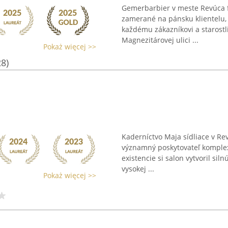
Gemerbarbier v meste Revúca f
zamerané na pánsku klientelu,
každému zákazníkovi a starostl
Magnezitárovej ulici ...
Pokaż więcej >>
28)
Kaderníctvo Maja sídliace v Rev
významný poskytovateľ komplex
existencie si salon vytvoril sil
vysokej ...
Pokaż więcej >>