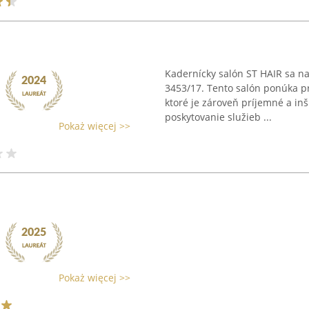
Kadernícky salón ST HAIR sa n
3453/17. Tento salón ponúka pro
ktoré je zároveň príjemné a in
poskytovanie služieb ...
Pokaż więcej >>
Pokaż więcej >>