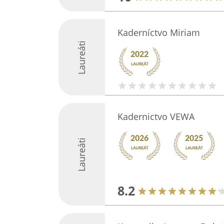
Kaderníctvo Miriam
Laureáti
Kadernictvo VEWA
Laureáti
8.2