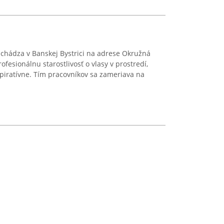
achádza v Banskej Bystrici na adrese Okružná
fesionálnu starostlivosť o vlasy v prostredí,
špiratívne. Tím pracovníkov sa zameriava na