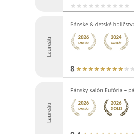
Pánske & detské holičstv
Laureáti
8
Pánsky salón Eufória – p
Laureáti