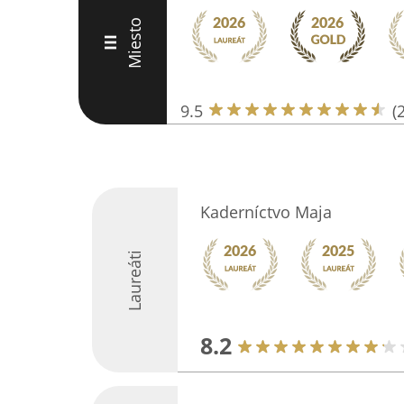
Miesto
III
9.5
(
Kaderníctvo Maja
Laureáti
8.2