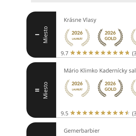
Krásne Vlasy
Miesto
I
9.7
(
Mário Klimko Kadernícky sa
Miesto
II
9.5
(
Gemerbarbier