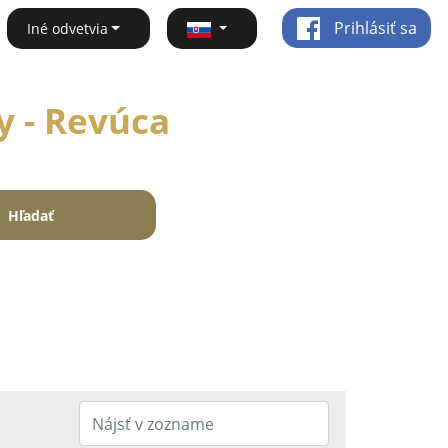
Prihlásiť sa
Iné odvetvia
y - Revúca
Hľadať