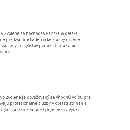
 v Zvolene sa nachádza Pánske & detské
ané pre kvalitné kadernícke služby určené
kúsených stylistov ponúka tento salón
zahŕňa ...
 vo Zvolene je považovaný za vhodnú voľbu pre
vajú profesionálne služby v oblasti strihania
 Svojim zákazníkom poskytuje pestrý výber