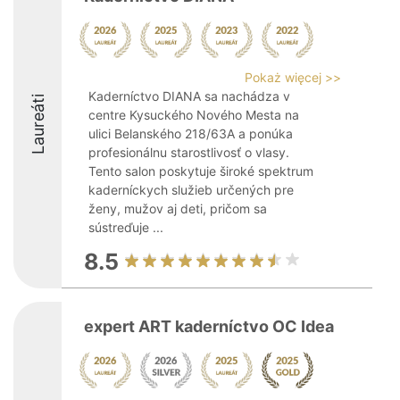
Pokaż więcej >>
Kaderníctvo DIANA sa nachádza v
Laureáti
centre Kysuckého Nového Mesta na
ulici Belanského 218/63A a ponúka
profesionálnu starostlivosť o vlasy.
Tento salon poskytuje široké spektrum
kaderníckych služieb určených pre
ženy, mužov aj deti, pričom sa
sústreďuje ...
8.5
expert ART kaderníctvo OC Idea