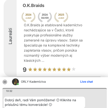
O.K.Braids
O.K.Braids je etablované kaderníctvo
Laureáti
nachádzajúce sa v Čadci, ktoré
poskytuje profesionálne služby
zamerané na úpravu vlasov. Salon sa
špecializuje na komplexné techniky
zapletania vlasov, pričom ponúka
rozmanitý výber moderných aj
klasických ...
9
ORLY Kaderníctva
Live chat
Organizátor hodnotenia
Hodnotenie
Kontakt
Bright Side Solutions sp. z o.
Laureáti
Kontakt
10:32
o. sp. k.
Lista
ul. Ruska 22
wszystkich
Dobrý deň, radi Vám pomôžeme! 🙂 Kliknite na
Wrocław 50-079
Laureatów
príslušnú tému konverzácie! 🙂
KRS 0000749100 | Regon
Podmienky