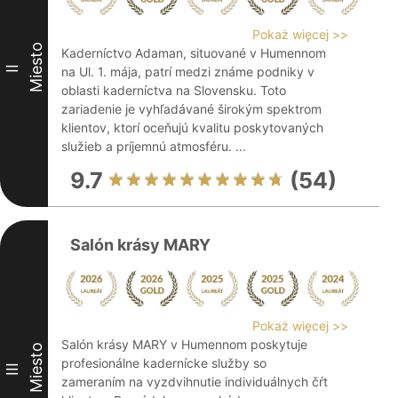
Pokaż więcej >>
Miesto
Kaderníctvo Adaman, situované v Humennom
II
na Ul. 1. mája, patrí medzi známe podniky v
oblasti kaderníctva na Slovensku. Toto
zariadenie je vyhľadávané širokým spektrom
klientov, ktorí oceňujú kvalitu poskytovaných
služieb a príjemnú atmosféru. ...
9.7
(54)
Salón krásy MARY
Pokaż więcej >>
Salón krásy MARY v Humennom poskytuje
Miesto
profesionálne kadernícke služby so
III
zameraním na vyzdvihnutie individuálnych čŕt