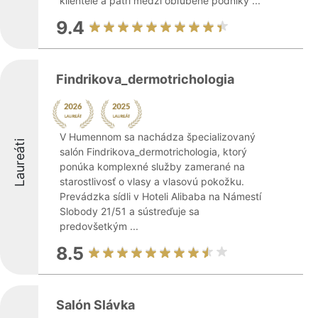
klientele a patrí medzi obľúbené podniky ...
9.4
Findrikova_dermotrichologia
V Humennom sa nachádza špecializovaný
Laureáti
salón Findrikova_dermotrichologia, ktorý
ponúka komplexné služby zamerané na
starostlivosť o vlasy a vlasovú pokožku.
Prevádzka sídli v Hoteli Alibaba na Námestí
Slobody 21/51 a sústreďuje sa
predovšetkým ...
8.5
Salón Slávka