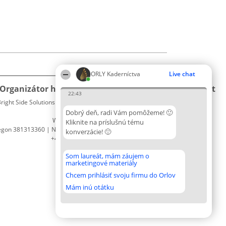
ORLY Kaderníctva
Live chat
Organizátor hodnotenia
Hodnotenie
Kontakt
22:43
right Side Solutions sp. z o. o. sp. k.
Laureáti
Kontakt
ul. Ruska 22
Lista
Dobrý deň, radi Vám pomôžeme! 🙂
Wrocław 50-079
wszystkich
Kliknite na príslušnú tému
egon 381313360 | NIP 8943132676
Laureatów
konverzácie! 🙂
+48 508 492 400
Podmienky
Obchodné
Som laureát, mám záujem o
podmienky
marketingové materiály
Zásady
Chcem prihlásiť svoju firmu do Orlov
ochrany
osobných
Mám inú otátku
údajov