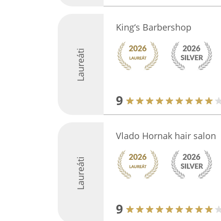
King‘s Barbershop
Laureáti
9
Vlado Hornak hair salon
Laureáti
9