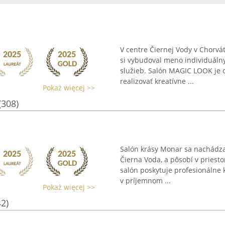
V centre Čiernej Vody v Chorvá
si vybudoval meno individuál
služieb. Salón MAGIC LOOK je
realizovať kreatívne ...
Pokaż więcej >>
(308)
Salón krásy Monar sa nachádza
Čierna Voda, a pôsobí v pries
salón poskytuje profesionálne 
v príjemnom ...
Pokaż więcej >>
42)