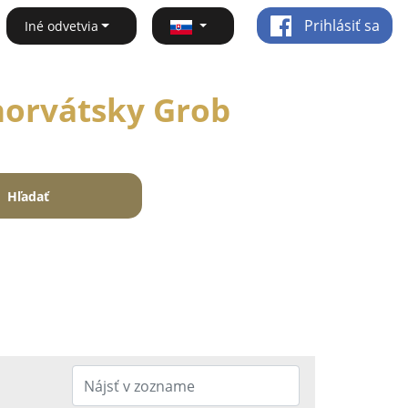
Prihlásiť sa
Iné odvetvia
Chorvátsky Grob
Hľadať