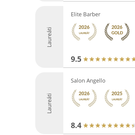
Elite Barber
Laureáti
9.5
Salon Angello
Laureáti
8.4