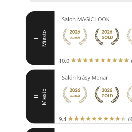
Salon MAGIC LOOK
Miesto
I
10.0
Salón krásy Monar
Miesto
II
9.4
(