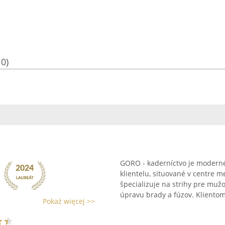
10)
GORO - kaderníctvo je modern
klientelu, situované v centre m
špecializuje na strihy pre muž
úpravu brady a fúzov. Klientom 
Pokaż więcej >>