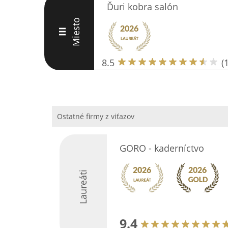
Ďuri kobra salón
Miesto
III
8.5
(
Ostatné firmy z viťazov
GORO - kaderníctvo
Laureáti
9.4