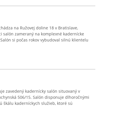
chádza na Ružovej doline 18 v Bratislave,
ci salón zameraný na komplexné kadernícke
 Salón si počas rokov vybudoval silnú klientelu
je zavedený kadernícky salón situovaný v
uchynská 506/15. Salón disponuje dlhoročnými
ú škálu kaderníckych služieb, ktoré sú