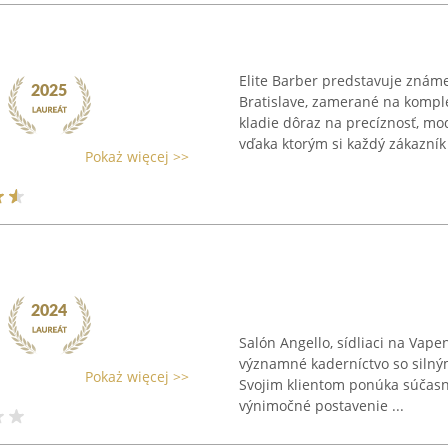
Elite Barber predstavuje znám
Bratislave, zamerané na komple
kladie dôraz na precíznosť, mod
vďaka ktorým si každý zákazník 
Pokaż więcej >>
Salón Angello, sídliaci na Vapen
významné kaderníctvo so silný
Pokaż więcej >>
Svojim klientom ponúka súčasné 
výnimočné postavenie ...