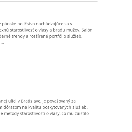
e pánske holičstvo nachádzajúce sa v
xnú starostlivosť o vlasy a bradu mužov. Salón
erné trendy a rozšírené portfólio služieb,
...
nej ulici v Bratislave, je považovaný za
m dôrazom na kvalitu poskytovaných služieb.
metódy starostlivosti o vlasy, čo mu zaistilo