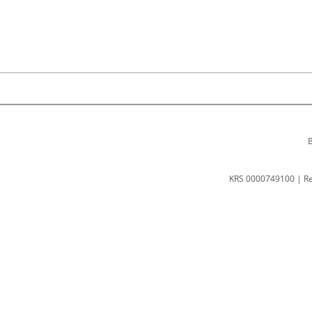
B
KRS 0000749100 | R