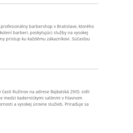
profesionálny barbershop v Bratislave, ktorého
kolení barberi, poskytujúci služby na vysokej
lny prístup ku každému zákazníkovi. Súčasťou
v časti Ružinov na adrese Bajkalská 29/D, sídli
 je medzi kaderníckymi salónmi v hlavnom
sti a vysokej úrovne služieb. Priraďuje sa