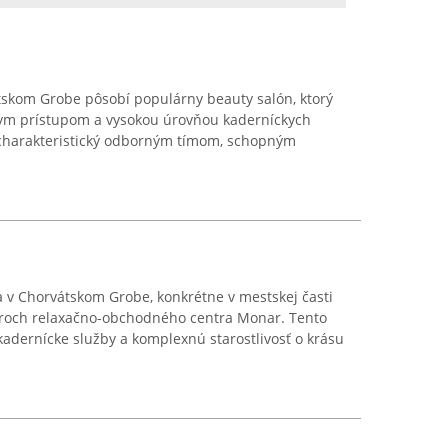
tskom Grobe pôsobí populárny beauty salón, ktorý
nym prístupom a vysokou úrovňou kaderníckych
 charakteristický odborným tímom, schopným
 v Chorvátskom Grobe, konkrétne v mestskej časti
toroch relaxačno-obchodného centra Monar. Tento
kadernícke služby a komplexnú starostlivosť o krásu