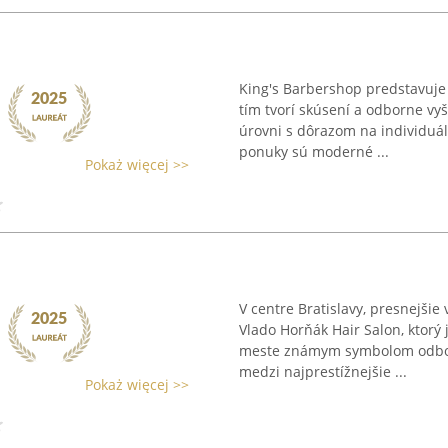
King's Barbershop predstavuje 
tím tvorí skúsení a odborne vyš
úrovni s dôrazom na individuá
ponuky sú moderné ...
Pokaż więcej >>
V centre Bratislavy, presnejšie 
Vlado Horňák Hair Salon, ktorý
meste známym symbolom odborno
medzi najprestížnejšie ...
Pokaż więcej >>