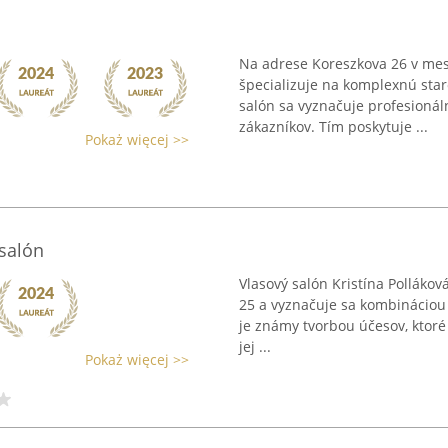
Na adrese Koreszkova 26 v meste
špecializuje na komplexnú staro
salón sa vyznačuje profesioná
zákazníkov. Tím poskytuje ...
Pokaż więcej >>
 salón
Vlasový salón Kristína Pollákov
25 a vyznačuje sa kombináciou v
je známy tvorbou účesov, ktoré
jej ...
Pokaż więcej >>