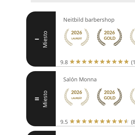
Neitbild barbershop
Miesto
I
9.8
(
Salón Monna
Miesto
II
9.5
(