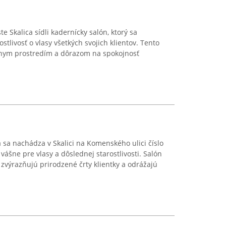
 Skalica sídli kadernícky salón, ktorý sa
stlivosť o vlasy všetkých svojich klientov. Tento
lnym prostredím a dôrazom na spokojnosť
á sa nachádza v Skalici na Komenského ulici číslo
ášne pre vlasy a dôslednej starostlivosti. Salón
 zvýrazňujú prirodzené črty klientky a odrážajú