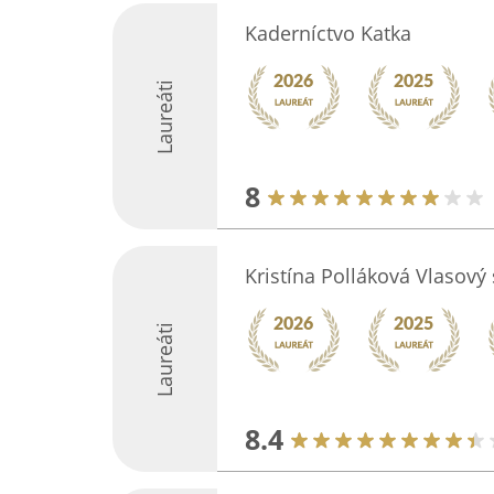
Kaderníctvo Katka
Laureáti
8
Kristína Polláková Vlasový
Laureáti
8.4