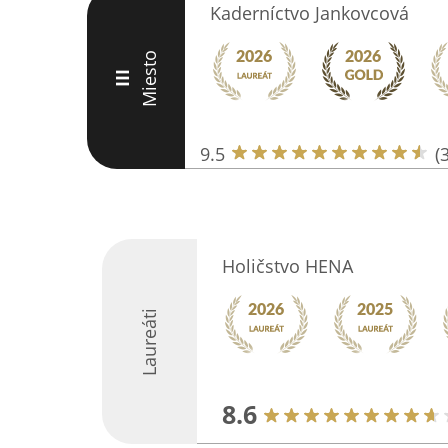
Kaderníctvo Jankovcová
Miesto
III
9.5
(
Holičstvo HENA
Laureáti
8.6