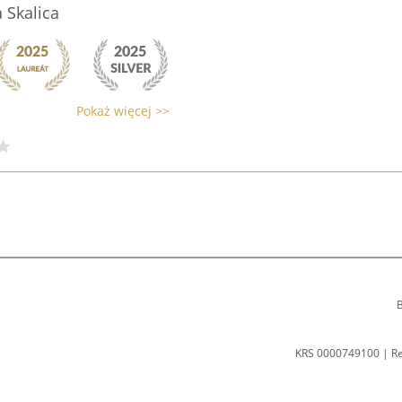
 Skalica
Pokaż więcej >>
B
KRS 0000749100 | R