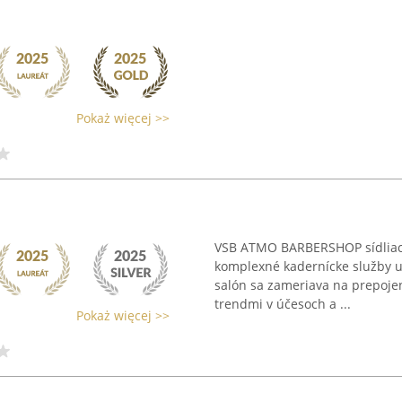
Pokaż więcej >>
VSB ATMO BARBERSHOP sídliaci 
komplexné kadernícke služby u
salón sa zameriava na prepoje
trendmi v účesoch a ...
Pokaż więcej >>