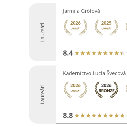
Jarmila Grófová
Laureáti
8.4
Kaderníctvo Lucia Švecová
Laureáti
8.8