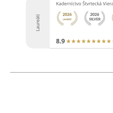
Kaderníctvo Štvrtecká Viera
Laureáti
8.9