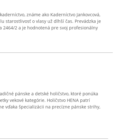
é kaderníctvo, známe ako Kaderníctvo Jankovcová,
lu starostlivosť o vlasy už dlhší čas. Prevádzka je
 2464/2 a je hodnotená pre svoj profesionálny
radičné pánske a detské holičstvo, ktoré ponúka
etky vekové kategórie. Holičstvo HENA patrí
e vďaka špecializácii na precízne pánske strihy,