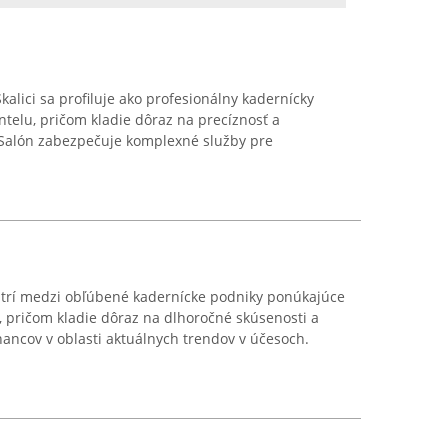
Skalici sa profiluje ako profesionálny kadernícky
telu, pričom kladie dôraz na precíznosť a
. Salón zabezpečuje komplexné služby pre
patrí medzi obľúbené kadernícke podniky ponúkajúce
y, pričom kladie dôraz na dlhoročné skúsenosti a
ancov v oblasti aktuálnych trendov v účesoch.