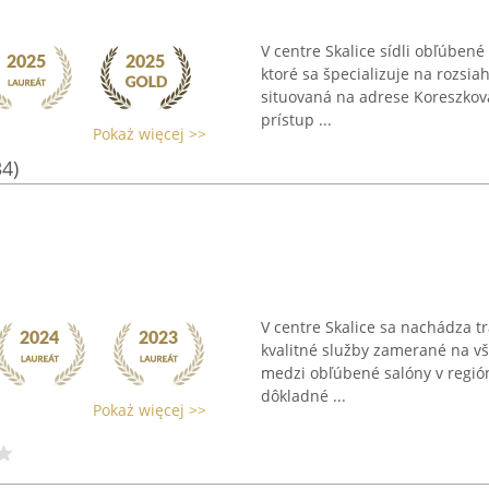
V centre Skalice sídli obľúben
ktoré sa špecializuje na rozsiah
situovaná na adrese Koreszkova
prístup ...
Pokaż więcej >>
34)
V centre Skalice sa nachádza t
kvalitné služby zamerané na vš
medzi obľúbené salóny v región
dôkladné ...
Pokaż więcej >>