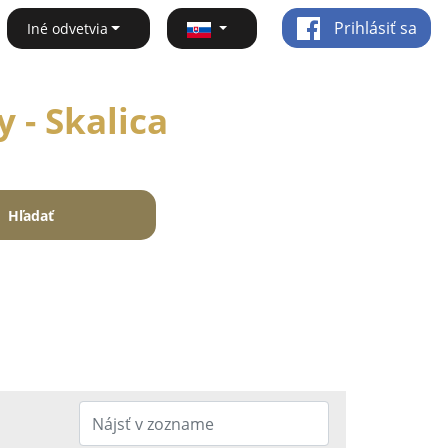
Prihlásiť sa
Iné odvetvia
 - Skalica
Hľadať