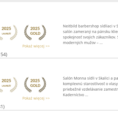
Neitbild barbershop sídliaci v 
salón zameraný na pánsku klien
spokojnosť svojich zákazníkov
moderných mužov – ...
Pokaż więcej >>
154)
Salón Monna sídli v Skalici a 
komplexnú starostlivosť o vlas
priebežné vzdelávanie zamestn
Kaderníctvo ...
Pokaż więcej >>
81)