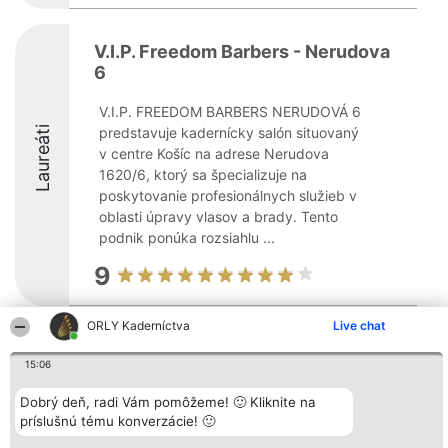
V.I.P. Freedom Barbers - Nerudova
6
V.I.P. FREEDOM BARBERS NERUDOVÁ 6
Laureáti
predstavuje kadernícky salón situovaný
v centre Košíc na adrese Nerudova
1620/6, ktorý sa špecializuje na
poskytovanie profesionálnych služieb v
oblasti úpravy vlasov a brady. Tento
podnik ponúka rozsiahlu ...
9
ORLY Kaderníctva
Live chat
Organizátor hodnotenia
Hodnotenie
Kontakt
Bright Side Solutions sp. z o.
Laureáti
Kontakt
15:06
o. sp. k.
Lista
ul. Ruska 22
wszystkich
Dobrý deň, radi Vám pomôžeme! 🙂 Kliknite na
Wrocław 50-079
Laureatów
príslušnú tému konverzácie! 🙂
KRS 0000749100 | Regon
Podmienky
381313360 | NIP 8943132676
Obchodné