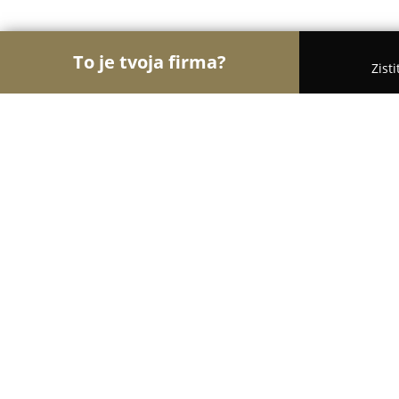
To je tvoja firma?
Zist
Orly Kaderníctva
Kaderníctva, Holičstvá, Salóny 
Katarína Lámošová- kaderníctvo
9.4
(27)
Bratislava, JANKA KRALA 26