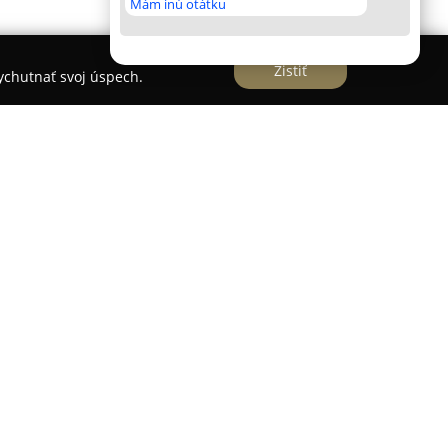
Mám inú otátku
Zistiť
vychutnať svoj úspech.
 kaderníctvo
sa nachádza v centre Bratislavy a
e salóny, ktoré si vybudovali stabilné postavenie
ytovanej komplexnej starostlivosti o vlasy. V
fesionálnych služieb určených pre ženy, mužov i
rístup ku každému zákazníkovi kladie salón
atrí dámske, pánske a detské strihanie s
tradičnú eleganciu. Služby salónu zahŕňajú aj