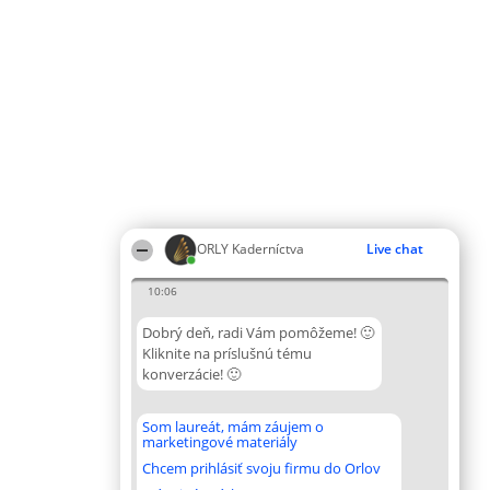
ORLY Kaderníctva
Live chat
10:06
Dobrý deň, radi Vám pomôžeme! 🙂
Kliknite na príslušnú tému
konverzácie! 🙂
Som laureát, mám záujem o
marketingové materiály
Chcem prihlásiť svoju firmu do Orlov