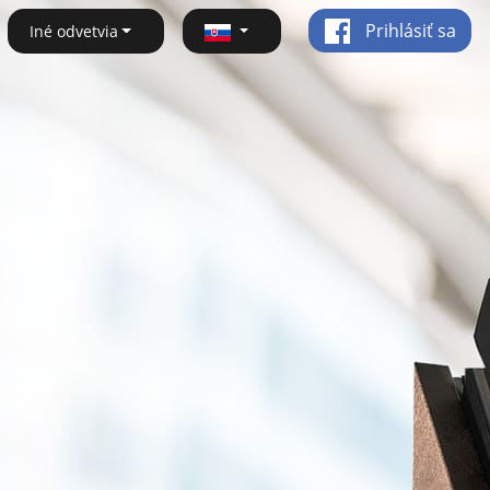
Prihlásiť sa
Iné odvetvia