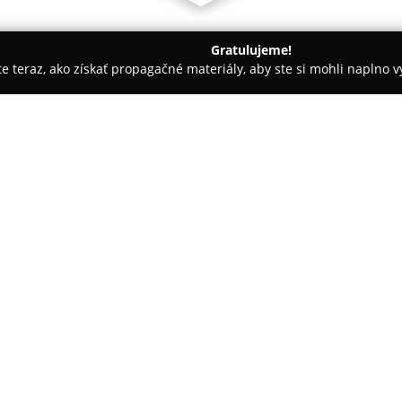
Gratulujeme!
ite teraz, ako získať propagačné materiály, aby ste si mohli naplno 
krásy - Bratislava
Katarína Lámošová- kaderníctvo
O spoločnosti:
Pracovisko
Katarína Lámošová-
patrí medzi uznávané kaderníck
v odvetví vďaka dlhoročnej posk
ponuke je široké portfólio pro
Pokaż więcej >>
deti, pričom na individuálny p
mimoriadny dôraz.
K špecializovaným činnostiam p
dôrazom na aktuálne trendy aj 