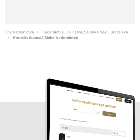
Orly Kaderníctva
Kaderníctva, Holičstvá, Salóny krásy - Bratislava
Kornélia Kubovič Bleho-kaderníctvo