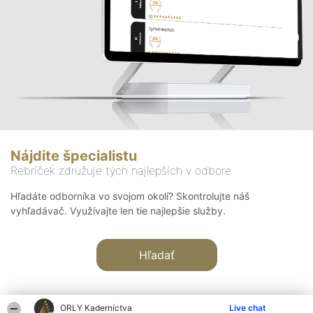
Nájdite špecialistu
Rebríček združuje tých najlepších v odbore
Hľadáte odborníka vo svojom okolí? Skontrolujte náš
vyhľadávač. Využívajte len tie najlepšie služby.
Hľadať
ORLY Kaderníctva
Live chat