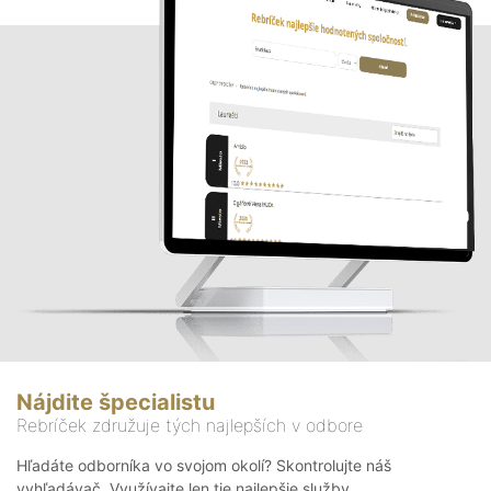
Nájdite špecialistu
Rebríček združuje tých najlepších v odbore
Hľadáte odborníka vo svojom okolí? Skontrolujte náš
vyhľadávač. Využívajte len tie najlepšie služby.