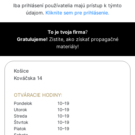
Iba prihlásení používatelia majú prístup k týmto
údajom.
Kliknite sem pre prihlásenie.
To je tvoja firma
?
Gratulujeme!
Zistite, ako získať propagačné
materiály!
Košice
Kováčska 14
OTVÁRACIE HODINY:
Pondelok
10–19
Utorok
10–19
Streda
10–19
Štvrtok
10–19
Piatok
10–19
Sobota
-