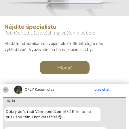
Nájdite špecialistu
Rebríček združuje tých najlepších v odbore
Hľadáte odborníka vo svojom okolí? Skontrolujte náš
vyhľadávač. Využívajte len tie najlepšie služby.
Hľadať
ORLY Kaderníctva
Live chat
03:38
Organizátor hodnotenia
Hodnotenie
Kontakt
Dobrý deň, radi Vám pomôžeme! 🙂 Kliknite na
Bright Side Solutions sp. z o.
Laureáti
Kontakt
príslušnú tému konverzácie! 🙂
o. sp. k.
Lista
ul. Ruska 22
wszystkich
Wrocław 50-079
Laureatów