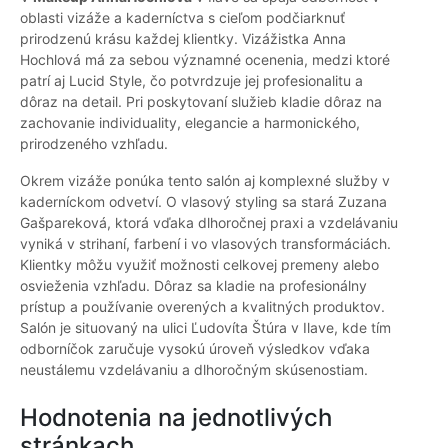
oblasti vizáže a kaderníctva s cieľom podčiarknuť
prirodzenú krásu každej klientky. Vizážistka Anna
Hochlová má za sebou významné ocenenia, medzi ktoré
patrí aj Lucid Style, čo potvrdzuje jej profesionalitu a
dôraz na detail. Pri poskytovaní služieb kladie dôraz na
zachovanie individuality, elegancie a harmonického,
prirodzeného vzhľadu.
Okrem vizáže ponúka tento salón aj komplexné služby v
kaderníckom odvetví. O vlasový styling sa stará Zuzana
Gašpareková, ktorá vďaka dlhoročnej praxi a vzdelávaniu
vyniká v strihaní, farbení i vo vlasových transformáciách.
Klientky môžu využiť možnosti celkovej premeny alebo
osvieženia vzhľadu. Dôraz sa kladie na profesionálny
prístup a používanie overených a kvalitných produktov.
Salón je situovaný na ulici Ľudovíta Štúra v Ilave, kde tím
odborníčok zaručuje vysokú úroveň výsledkov vďaka
neustálemu vzdelávaniu a dlhoročným skúsenostiam.
Hodnotenia na jednotlivých
stránkach