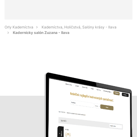
Orly Kaderníctva
Kaderníctva, Holičstvá, Salóny krásy - Ilava
Kadernícky salón Zuzana - Ilava