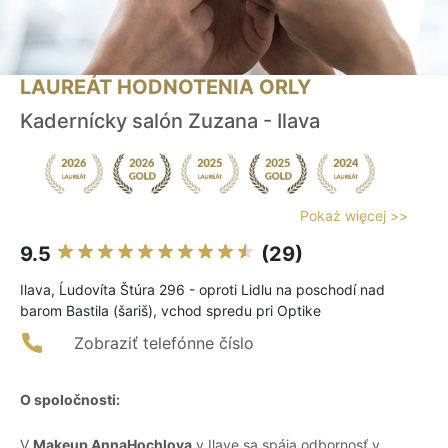
LAUREÁT HODNOTENIA ORLY
Kadernícky salón Zuzana - Ilava
Pokaż więcej >>
9.5
(29)
Ilava, Ĺudovíta Štúra 296 - oproti Lidlu na poschodí nad
barom Bastila (šariš), vchod spredu pri Optike
Zobraziť telefónne číslo
O spoločnosti:
V
Makeup AnnaHochlova
v Ilave sa spája odbornosť v