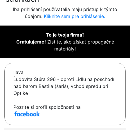
Iba prihlásení používatelia majú prístup k týmto
údajom.
Kliknite sem pre prihlásenie.
To je tvoja firma
?
Gratulujeme!
Zistite, ako získať propagačné
materiály!
Ilava
Ĺudovíta Štúra 296 - oproti Lidlu na poschodí
nad barom Bastila (šariš), vchod spredu pri
Optike
Pozrite si profil spoločnosti na