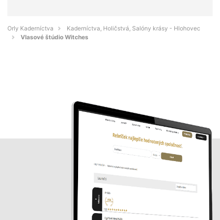
Orly Kaderníctva
Kaderníctva, Holičstvá, Salóny krásy - Hlohovec
Vlasové štúdio Witches