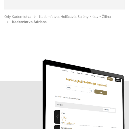
Orly Kaderníctva
Kaderníctva, Holičstvá, Salóny krásy - Žilina
Kaderníctvo Adriana