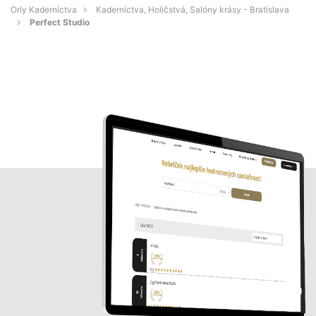
Orly Kaderníctva
Kaderníctva, Holičstvá, Salóny krásy - Bratislava
Perfect Studio