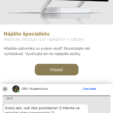
Nájdite špecialistu
Rebríček združuje tých najlepších v odbore
Hľadáte odborníka vo svojom okolí? Skontrolujte náš
vyhľadávač. Využívajte len tie najlepšie služby.
Hľadať
ORLY Kaderníctva
Live chat
04:17
Organizátor hodnotenia
Hodnotenie
Kontakt
Dobrý deň, radi Vám pomôžeme! 🙂 Kliknite na
Bright Side Solutions sp. z o.
Laureáti
Kontakt
príslušnú tému konverzácie! 🙂