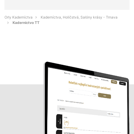
Orly Kaderníctva
Kaderníctva, Holičstvá, Salóny krásy - Trnava
Kaderníctvo TT