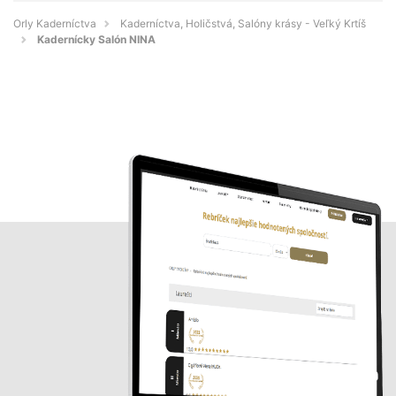
Orly Kaderníctva
Kaderníctva, Holičstvá, Salóny krásy - Veľký Krtíš
Kadernícky Salón NINA