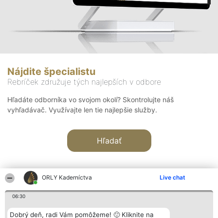
Nájdite špecialistu
Rebríček združuje tých najlepších v odbore
Hľadáte odborníka vo svojom okolí? Skontrolujte náš
vyhľadávač. Využívajte len tie najlepšie služby.
Hľadať
ORLY Kaderníctva
Live chat
06:30
Organizátor hodnotenia
Hodnotenie
Kontakt
Dobrý deň, radi Vám pomôžeme! 🙂 Kliknite na