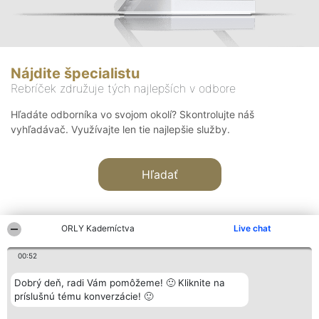
Nájdite špecialistu
Rebríček združuje tých najlepších v odbore
Hľadáte odborníka vo svojom okolí? Skontrolujte náš
vyhľadávač. Využívajte len tie najlepšie služby.
Hľadať
ORLY Kaderníctva
Live chat
00:52
Organizátor hodnotenia
Hodnotenie
Kontakt
Dobrý deň, radi Vám pomôžeme! 🙂 Kliknite na
Bright Side Solutions sp. z o.
Laureáti
Kontakt
príslušnú tému konverzácie! 🙂
o. sp. k.
Lista
ul. Ruska 22
wszystkich