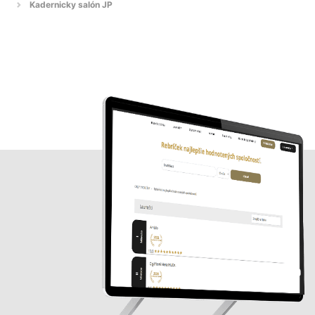
Kadernicky salón JP