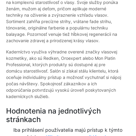
na komplexnú starostlivosť o vlasy. Svoje služby ponúka
ženám, mužom aj deťom, pričom aplikuje moderné
techniky na oživenie a zvýraznenie vzhľadu vlasov.
Sortiment zahŕňa precízne strihy, vrátane fade strihu,
tónovanie, originálne farbenie a populárnu techniku
balayage. Pozornosť venuje tiež hĺbkovej regenerácii na
zachovanie zdravej a prirodzenej krásy vlasov.
Kaderníctvo využíva výhradne overené značky vlasovej
kozmetiky, ako sú Redken, Oroexpert alebo Mon Platin
Professional, ktorých produkty sú dostupné aj pre
domácu starostlivosť. Salón si získal stálu klientelu, ktorá
oceňuje individuálny prístup a možnosť vychutnať si nápoj
počas návštevy. Spokojnosť zákazníkov a ich
odporúčania potvrdzujú vysokú úroveň poskytovaných
kaderníckych služieb.
Hodnotenia na jednotlivých
stránkach
Iba prihlásení používatelia majú prístup k týmto