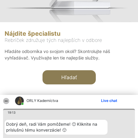
Nájdite špecialistu
Rebríček združuje tých najlepších v odbore
Hľadáte odborníka vo svojom okolí? Skontrolujte náš
vyhľadávač. Využívajte len tie najlepšie služby.
Hľadať
ORLY Kaderníctva
Live chat
19:13
Organizátor hodnotenia
Hodnotenie
Kontakt
Dobrý deň, radi Vám pomôžeme! 🙂 Kliknite na
Bright Side Solutions sp. z o.
Laureáti
Kontakt
príslušnú tému konverzácie! 🙂
o. sp. k.
Lista
ul. Ruska 22
wszystkich