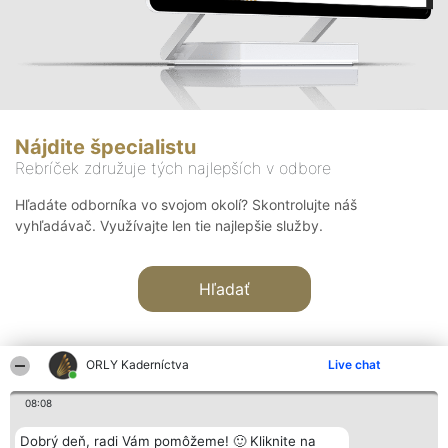
Nájdite špecialistu
Rebríček združuje tých najlepších v odbore
Hľadáte odborníka vo svojom okolí? Skontrolujte náš
vyhľadávač. Využívajte len tie najlepšie služby.
Hľadať
ORLY Kaderníctva
Live chat
08:08
Organizátor hodnotenia
Hodnotenie
Kontakt
Dobrý deň, radi Vám pomôžeme! 🙂 Kliknite na