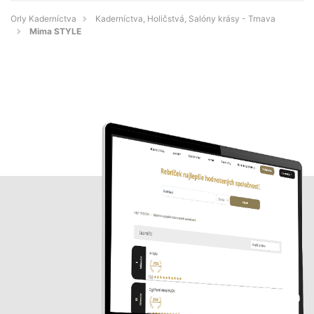
Orly Kaderníctva
Kaderníctva, Holičstvá, Salóny krásy - Trnava
Mima STYLE