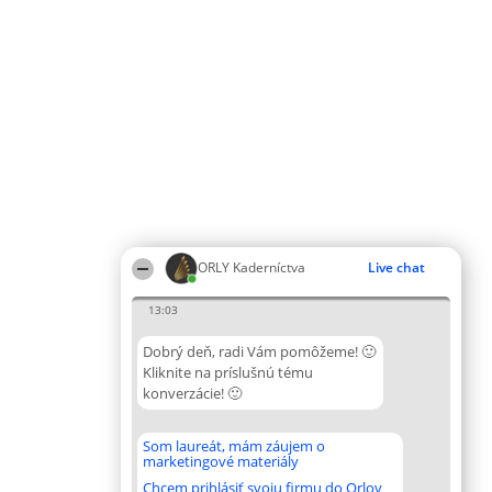
ORLY Kaderníctva
Live chat
13:03
Dobrý deň, radi Vám pomôžeme! 🙂
Kliknite na príslušnú tému
konverzácie! 🙂
Som laureát, mám záujem o
marketingové materiály
Chcem prihlásiť svoju firmu do Orlov