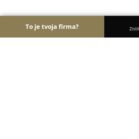
To je tvoja firma?
Zist
Orly Kaderníctva
Kaderníctva, Holičstvá, Salóny 
BAD IDEA studio - tattoo & barbers
9.8
(121)
Bratislava, Račianska 76