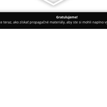
Gratulujeme!
ite teraz, ako získať propagačné materiály, aby ste si mohli naplno 
krásy - Bratislava
BAD IDEA studio - tattoo & barbershop
hop
O spoločnosti:
V samotnom centre Bratislavy
originálnu kombináciu tetovac
Prevádzka na Račianskej ulici 7
záujemcov o autorské tetovania
Pokaż więcej >>
spokojnosť zákazníkov patria me
Tatérsky tím sa špecializuje na 
detailných portrétov či motívo