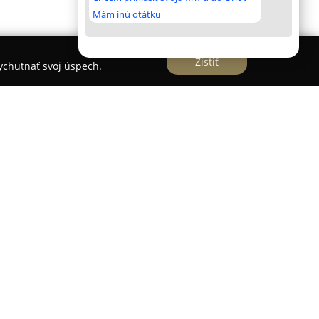
Mám inú otátku
Zistiť
vychutnať svoj úspech.
 sa nachádza
Bad Idea Studio
, ktoré reprezentuje
ieho štúdia a barbershopu na jednej adrese.
6 poskytuje rozsiahle portfólio služieb pre
 i precízne pánske strihy. Osobný prístup a
dzi hlavné priority tejto prevádzky.
rôzne štýly, vrátane tradičných tetovaní,
v inšpirovaných fantasy a anime. Klienti môžu