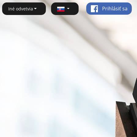
Prihlásiť sa
Iné odvetvia