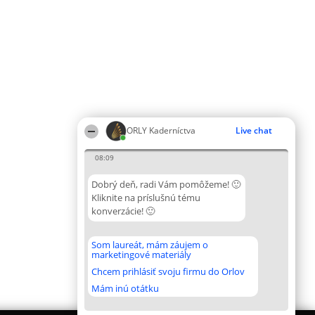
ORLY Kaderníctva
Live chat
08:09
Dobrý deň, radi Vám pomôžeme! 🙂
Kliknite na príslušnú tému
konverzácie! 🙂
Som laureát, mám záujem o
marketingové materiály
Chcem prihlásiť svoju firmu do Orlov
Mám inú otátku