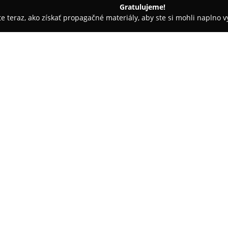
Gratulujeme!
ite teraz, ako získať propagačné materiály, aby ste si mohli naplno 
krásy - Bratislava
BLACK STAR Barber Shop
O spoločnosti:
BLACK STAR Barber Shop
v Bra
starostlivosti, ktoré spájajú 
Salón ponúka široké spektrum 
zovňajšku, pričom každý klient
Pokaż więcej >>
barberov. Skúsení odborníci kla
úpravy, poskytujú klasické aj o
hlavy britvou a komplexnú úprav
Medzi poskytovanými službami d
ktorý dopĺňa osobnosť každého
príjemná atmosféra, vďaka ktor