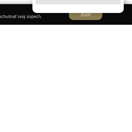
Zistiť
vychutnať svoj úspech.
a Hlavnej ulici v Prešove sa zameriava na
y presahujúcu tradičné služby strihania a
né a priateľské prostredie, kde sú zákazníkom
 relaxačné procedúry a pestrý výber kvalitných
 tomto salóne majú možnosť pocítiť individuálny
o vďaka vedeniu Eli Harničár Pellovej, ktorá je
nosťami z Prahy a úspešnými výsledkami v
na televíznych reklamách.
 patrí aj Martina Mrvová, ktorá v salóne pôsobí