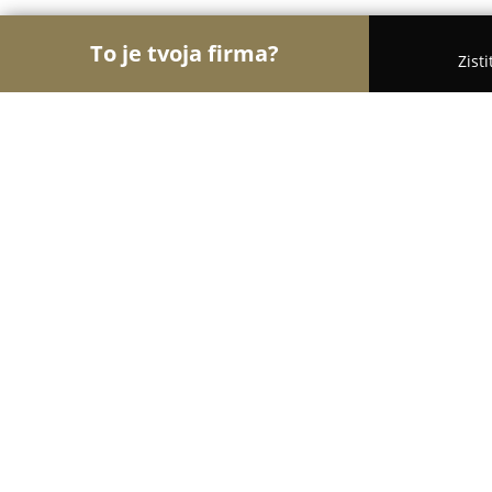
To je tvoja firma?
Zist
Orly Kaderníctva
Kaderníctva, Holičstvá, Salóny 
Kaderníctvo Pellova
9.7
(94)
Prešov, Hlavna 111
Zobraziť telefónne číslo