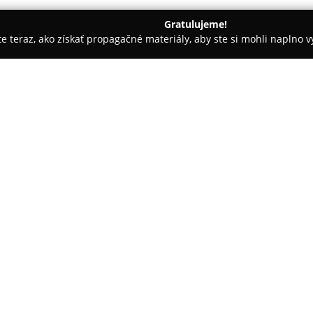
Gratulujeme!
ite teraz, ako získať propagačné materiály, aby ste si mohli naplno 
krásy - Prešov
Kaderníctvo Pellova
O spoločnosti:
Kaderníctvo Pellová
sídliace n
komplexnú starostlivosť o vlas
farbenia. Salón vytvára príjem
ponúkané odborné konzultácie,
Pokaż więcej >>
vlasových produktov. Klienti v
prístup a profesijné poradenstv
vyučenou vizážistkou so skúse
účesovej tvorbe, vrátane prác 
K dôležitým osobnostiam salónu