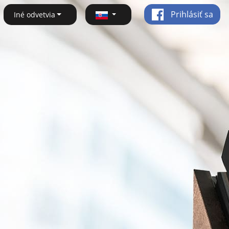
Prihlásiť sa
Iné odvetvia