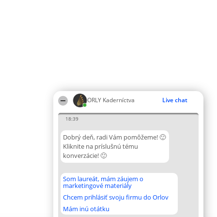
ORLY Kaderníctva
Live chat
18:39
Dobrý deň, radi Vám pomôžeme! 🙂
Kliknite na príslušnú tému
konverzácie! 🙂
Som laureát, mám záujem o
marketingové materiály
Chcem prihlásiť svoju firmu do Orlov
Mám inú otátku