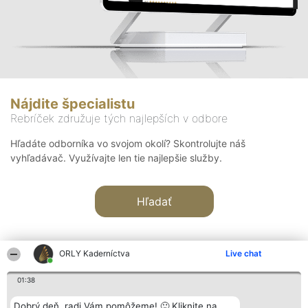
Nájdite špecialistu
Rebríček združuje tých najlepších v odbore
Hľadáte odborníka vo svojom okolí? Skontrolujte náš
vyhľadávač. Využívajte len tie najlepšie služby.
Hľadať
ORLY Kaderníctva
Live chat
01:38
Organizátor hodnotenia
Hodnotenie
Kontakt
Dobrý deň, radi Vám pomôžeme! 🙂 Kliknite na