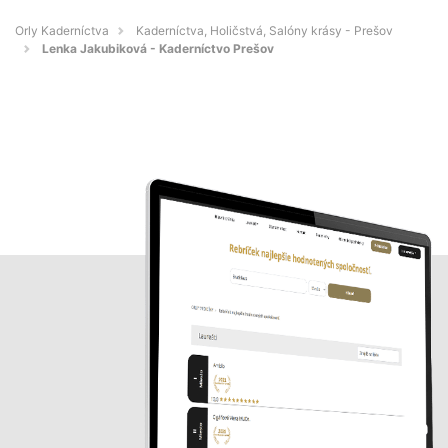
Orly Kaderníctva
Kaderníctva, Holičstvá, Salóny krásy - Prešov
Lenka Jakubiková - Kaderníctvo Prešov