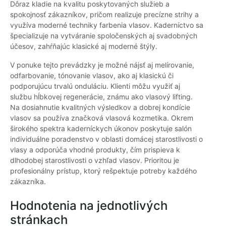
Dôraz kladie na kvalitu poskytovaných služieb a
spokojnosť zákazníkov, pričom realizuje precízne strihy a
využíva moderné techniky farbenia vlasov. Kaderníctvo sa
špecializuje na vytváranie spoločenských aj svadobných
účesov, zahŕňajúc klasické aj moderné štýly.
V ponuke tejto prevádzky je možné nájsť aj melírovanie,
odfarbovanie, tónovanie vlasov, ako aj klasickú či
podporujúcu trvalú onduláciu. Klienti môžu využiť aj
službu hĺbkovej regenerácie, známu ako vlasový lifting.
Na dosiahnutie kvalitných výsledkov a dobrej kondície
vlasov sa používa značková vlasová kozmetika. Okrem
širokého spektra kaderníckych úkonov poskytuje salón
individuálne poradenstvo v oblasti domácej starostlivosti o
vlasy a odporúča vhodné produkty, čím prispieva k
dlhodobej starostlivosti o vzhľad vlasov. Prioritou je
profesionálny prístup, ktorý rešpektuje potreby každého
zákazníka.
Hodnotenia na jednotlivých
stránkach