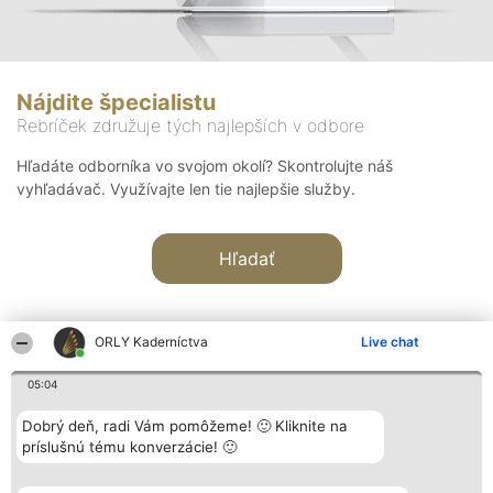
Nájdite špecialistu
Rebríček združuje tých najlepších v odbore
Hľadáte odborníka vo svojom okolí? Skontrolujte náš
vyhľadávač. Využívajte len tie najlepšie služby.
Hľadať
ORLY Kaderníctva
Live chat
05:04
Organizátor hodnotenia
Hodnotenie
Kontakt
Dobrý deň, radi Vám pomôžeme! 🙂 Kliknite na
Bright Side Solutions sp. z o.
Laureáti
Kontakt
príslušnú tému konverzácie! 🙂
o. sp. k.
Lista
ul. Ruska 22
wszystkich
Wrocław 50-079
Laureatów