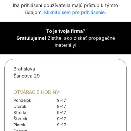
Iba prihlásení používatelia majú prístup k týmto
údajom.
Kliknite sem pre prihlásenie.
To je tvoja firma
?
Gratulujeme!
Zistite, ako získať propagačné
materiály!
Bratislava
Šancova 29
OTVÁRACIE HODINY:
Pondelok
9–17
Utorok
9–17
Streda
9–17
Štvrtok
9–17
Piatok
9–17
Sobota
-