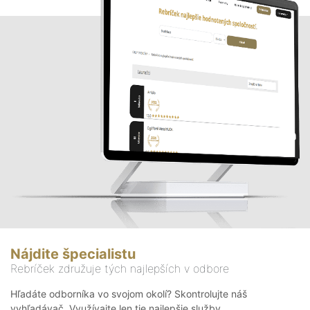
Nájdite špecialistu
Rebríček združuje tých najlepších v odbore
Hľadáte odborníka vo svojom okolí? Skontrolujte náš
vyhľadávač. Využívajte len tie najlepšie služby.