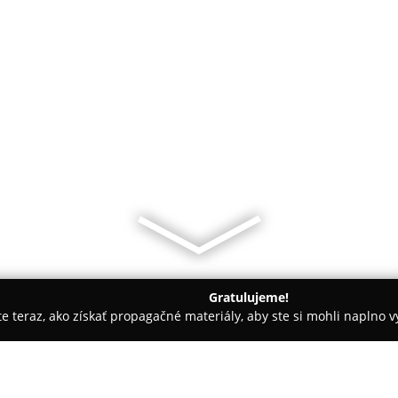
Gratulujeme!
ite teraz, ako získať propagačné materiály, aby ste si mohli naplno 
krásy - Bardejov
Kadernícky salón - Alenka