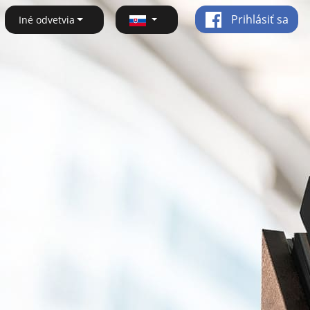
Prihlásiť sa
Iné odvetvia