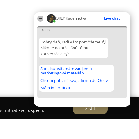
ORLY Kaderníctva
Live chat
09:32
Dobrý deň, radi Vám pomôžeme! 🙂
Kliknite na príslušnú tému
konverzácie! 🙂
Som laureát, mám záujem o
marketingové materiály
Chcem prihlásiť svoju firmu do Orlov
Mám inú otátku
Zistiť
vychutnať svoj úspech.