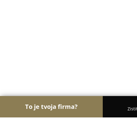
To je tvoja firma?
Zist
Orly Kaderníctva
Kaderníctva, Holičstvá, Salóny 