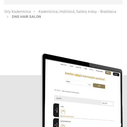
Orly Kaderníctva
Kaderníctva, Holičstvá, Salóny krásy - Bratislava
DNS HAIR SALON