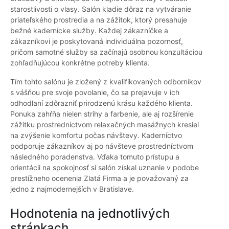
starostlivosti o vlasy. Salón kladie dôraz na vytváranie
priateľského prostredia a na zážitok, ktorý presahuje
bežné kadernícke služby. Každej zákazníčke a
zákazníkovi je poskytovaná individuálna pozornosť,
pričom samotné služby sa začínajú osobnou konzultáciou
zohľadňujúcou konkrétne potreby klienta.
Tím tohto salónu je zložený z kvalifikovaných odborníkov
s vášňou pre svoje povolanie, čo sa prejavuje v ich
odhodlaní zdôrazniť prirodzenú krásu každého klienta.
Ponuka zahŕňa nielen strihy a farbenie, ale aj rozšírenie
zážitku prostredníctvom relaxačných masážnych kresiel
na zvýšenie komfortu počas návštevy. Kaderníctvo
podporuje zákazníkov aj po návšteve prostredníctvom
následného poradenstva. Vďaka tomuto prístupu a
orientácii na spokojnosť si salón získal uznanie v podobe
prestížneho ocenenia Zlatá Firma a je považovaný za
jedno z najmodernejších v Bratislave.
Hodnotenia na jednotlivých
stránkach