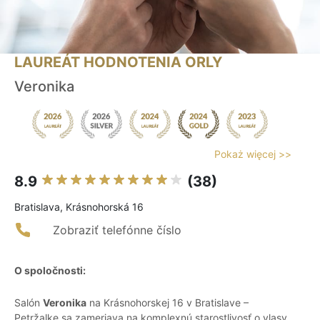
LAUREÁT HODNOTENIA ORLY
Veronika
Pokaż więcej >>
8.9
(38)
Bratislava, Krásnohorská 16
Zobraziť telefónne číslo
O spoločnosti:
Salón
Veronika
na Krásnohorskej 16 v Bratislave –
Petržalke sa zameriava na komplexnú starostlivosť o vlasy