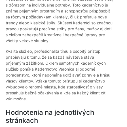
s dôrazom na individuálne potreby. Toto kaderníctvo je
známe príjemným prostredím a schopnosťou prispôsobiť
sa rôznym požiadavkám klientely, či už preferuje nové
trendy alebo klasické štýly. Skúsení kaderníci so značnou
praxou poskytujú precízne strihy pre ženy, mužov aj deti,
s cieľom zabezpečiť kreatívne i bezpečné úpravy pre
všetky vekové skupiny.
Kvalita služieb, profesionalita tímu a osobitý prístup
prispievajú k tomu, že sa každá návšteva stáva
príjemným zážitkom. Okrem samotných kaderníckych
služieb ponúka Kaderníctvo Veronika aj odborné
poradenstvo, ktoré napomáha udržiavať zdravie a krásu
vlasov klientov. Vďaka tomuto prístupu si kaderníctvo
vybudovalo renomé miesta, kde starostlivosť o vlasy
presahuje bežné očakávania a kde sa každý klient cíti
výnimočne.
Hodnotenia na jednotlivých
stránkach