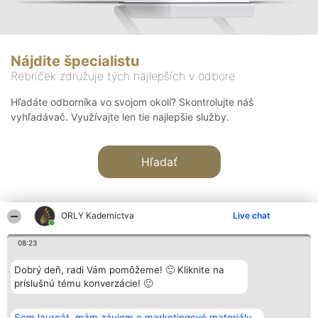
Nájdite špecialistu
Rebríček združuje tých najlepších v odbore
Hľadáte odborníka vo svojom okolí? Skontrolujte náš
vyhľadávač. Využívajte len tie najlepšie služby.
Hľadať
ORLY Kaderníctva
Live chat
08:23
Organizátor hodnotenia
Hodnotenie
Kontakt
Dobrý deň, radi Vám pomôžeme! 🙂 Kliknite na
Bright Side Solutions sp. z o.
Laureáti
Kontakt
príslušnú tému konverzácie! 🙂
o. sp. k.
Lista
ul. Ruska 22
wszystkich
Wrocław 50-079
Laureatów
Som laureát, mám záujem o marketingové materiály