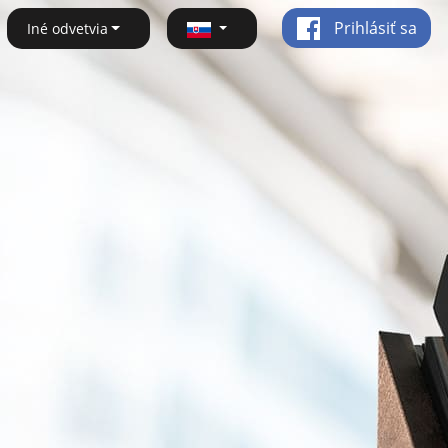
Prihlásiť sa
Iné odvetvia