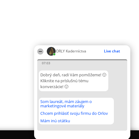
ORLY Kaderníctva
Live chat
07:03
Dobrý deň, radi Vám pomôžeme! 🙂
Kliknite na príslušnú tému
konverzácie! 🙂
Som laureát, mám záujem o
marketingové materiály
Chcem prihlásiť svoju firmu do Orlov
Mám inú otátku