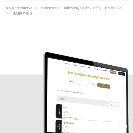
Orly Kaderníctva
Kaderníctva, Holičstvá, Salóny krásy - Bratislava
GABRY & D