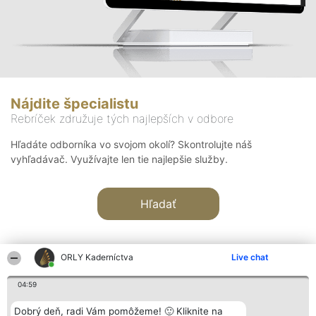
Nájdite špecialistu
Rebríček združuje tých najlepších v odbore
Hľadáte odborníka vo svojom okolí? Skontrolujte náš
vyhľadávač. Využívajte len tie najlepšie služby.
Hľadať
ORLY Kaderníctva
Live chat
04:59
Organizátor hodnotenia
Hodnotenie
Kontakt
Dobrý deň, radi Vám pomôžeme! 🙂 Kliknite na