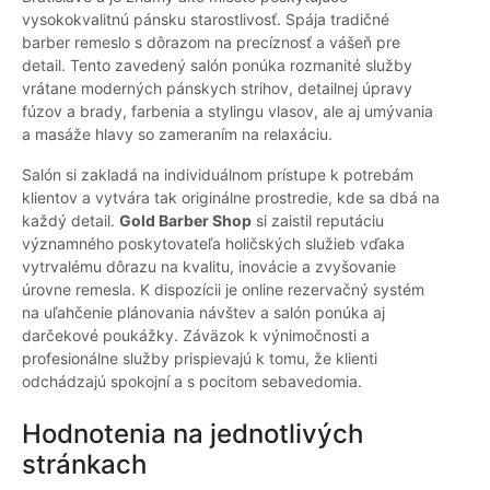
vysokokvalitnú pánsku starostlivosť. Spája tradičné
barber remeslo s dôrazom na precíznosť a vášeň pre
detail. Tento zavedený salón ponúka rozmanité služby
vrátane moderných pánskych strihov, detailnej úpravy
fúzov a brady, farbenia a stylingu vlasov, ale aj umývania
a masáže hlavy so zameraním na relaxáciu.
Salón si zakladá na individuálnom prístupe k potrebám
klientov a vytvára tak originálne prostredie, kde sa dbá na
každý detail.
Gold Barber Shop
si zaistil reputáciu
významného poskytovateľa holičských služieb vďaka
vytrvalému dôrazu na kvalitu, inovácie a zvyšovanie
úrovne remesla. K dispozícii je online rezervačný systém
na uľahčenie plánovania návštev a salón ponúka aj
darčekové poukážky. Záväzok k výnimočnosti a
profesionálne služby prispievajú k tomu, že klienti
odchádzajú spokojní a s pocitom sebavedomia.
Hodnotenia na jednotlivých
stránkach