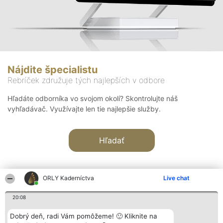
Nájdite špecialistu
Rebríček združuje tých najlepších v odbore
Hľadáte odborníka vo svojom okolí? Skontrolujte náš
vyhľadávač. Využívajte len tie najlepšie služby.
Hľadať
ORLY Kaderníctva
Live chat
20:08
Organizátor hodnotenia
Hodnotenie
Kontakt
Dobrý deň, radi Vám pomôžeme! 🙂 Kliknite na
Bright Side Solutions sp. z o.
Laureáti
Kontakt