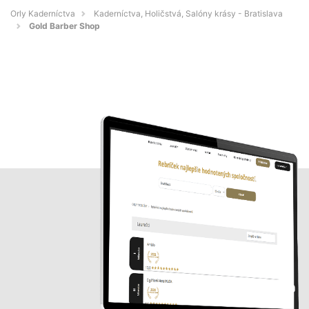
Orly Kaderníctva
Kaderníctva, Holičstvá, Salóny krásy - Bratislava
Gold Barber Shop