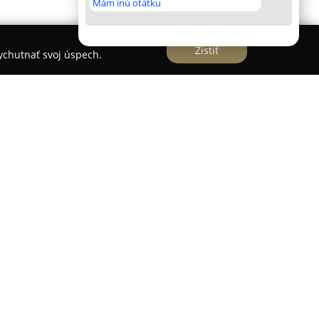
Mám inú otátku
Zistiť
vychutnať svoj úspech.
, situovaný v centre Trnavy na Titusa Zemana 49,
ch služieb pre ženy, mužov aj deti. Tento podnik
 a individuálny prístup, vďaka čomu každý
orý vystihuje jeho osobnosť a reflektuje aktuálne
 Salón sa zameriava na moderné strihy a precízne
ných techník ako balayage či melír, ktoré
 lesk a väčší objem vlasov.
ný pre vysokú úroveň služieb a príjemnú