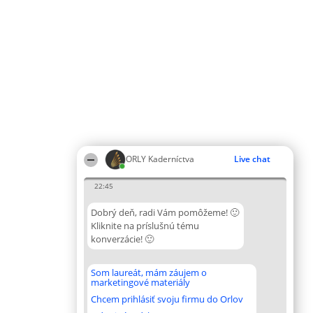
ORLY Kaderníctva
Live chat
22:45
Dobrý deň, radi Vám pomôžeme! 🙂
Kliknite na príslušnú tému
konverzácie! 🙂
Som laureát, mám záujem o
marketingové materiály
Chcem prihlásiť svoju firmu do Orlov