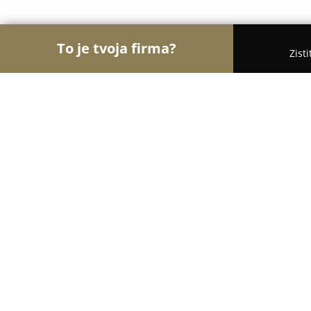
To je tvoja firma?
Zist
Orly Kaderníctva
Kaderníctva, Holičstvá, Salóny 
Hairis Queen
9.9
(37)
Trnava, Titusa Zemana 49