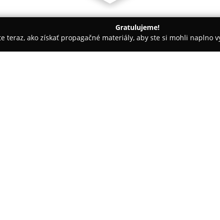
Gratulujeme!
ite teraz, ako získať propagačné materiály, aby ste si mohli naplno 
krásy - Trnava
Hairis Queen
O spoločnosti:
Kadernícky salón
Hairis Queen
je známy poskytovaním kvalitný
kladie dôraz na profesionalitu
zákazník odchádza s účesom, kt
Pokaż więcej >>
trendy vo svete vlasovej módy.
farbenie vlasov, vrátane obľúbe
zabezpečujú prirodzený vzhľad,
Salón Hairis Queen je oceňova