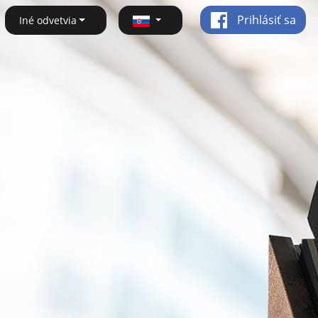
Prihlásiť sa
Iné odvetvia