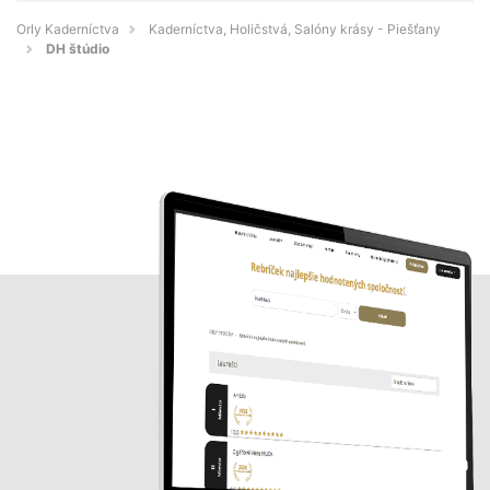
Orly Kaderníctva
Kaderníctva, Holičstvá, Salóny krásy - Piešťany
DH štúdio