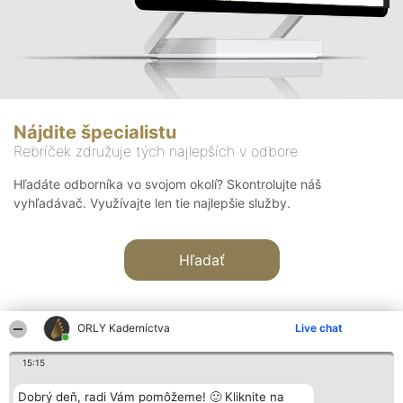
Nájdite špecialistu
Rebríček združuje tých najlepších v odbore
Hľadáte odborníka vo svojom okolí? Skontrolujte náš
vyhľadávač. Využívajte len tie najlepšie služby.
Hľadať
ORLY Kaderníctva
Live chat
15:15
Organizátor hodnotenia
Hodnotenie
Kontakt
Dobrý deň, radi Vám pomôžeme! 🙂 Kliknite na