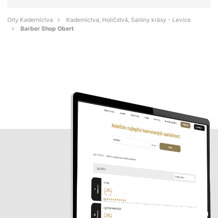
Orly Kaderníctva
Kaderníctva, Holičstvá, Salóny krásy - Levice
Barber Shop Obert