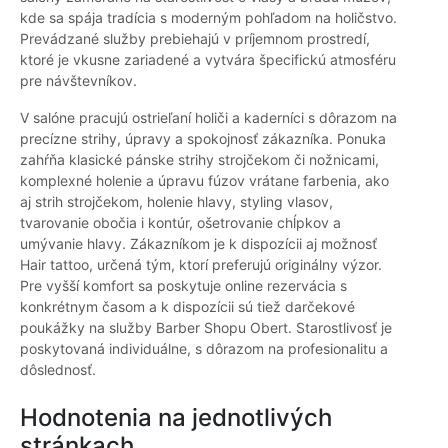
kde sa spája tradícia s moderným pohľadom na holičstvo.
Prevádzané služby prebiehajú v príjemnom prostredí,
ktoré je vkusne zariadené a vytvára špecifickú atmosféru
pre návštevníkov.
V salóne pracujú ostrieľaní holiči a kaderníci s dôrazom na
precízne strihy, úpravy a spokojnosť zákazníka. Ponuka
zahŕňa klasické pánske strihy strojčekom či nožnicami,
komplexné holenie a úpravu fúzov vrátane farbenia, ako
aj strih strojčekom, holenie hlavy, styling vlasov,
tvarovanie obočia i kontúr, ošetrovanie chĺpkov a
umývanie hlavy. Zákazníkom je k dispozícii aj možnosť
Hair tattoo, určená tým, ktorí preferujú originálny výzor.
Pre vyšší komfort sa poskytuje online rezervácia s
konkrétnym časom a k dispozícii sú tiež darčekové
poukážky na služby Barber Shopu Obert. Starostlivosť je
poskytovaná individuálne, s dôrazom na profesionalitu a
dôslednosť.
Hodnotenia na jednotlivých
stránkach