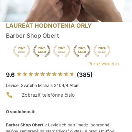
LAUREÁT HODNOTENIA ORLY
Barber Shop Obert
Pokaż więcej >>
9.6
(385)
Levice, Svätého Michala 2404/4 Atóm
Zobraziť telefónne číslo
O spoločnosti:
Barber Shop Obert
v Leviciach patrí medzi popredné
salóny zamerané na starostlivosť o vlasy a bradu mužov,