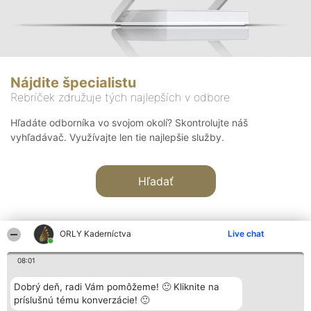
Nájdite špecialistu
Rebríček združuje tých najlepších v odbore
Hľadáte odborníka vo svojom okolí? Skontrolujte náš
vyhľadávač. Využívajte len tie najlepšie služby.
Hľadať
ORLY Kaderníctva
Live chat
08:01
Organizátor hodnotenia
Hodnotenie
Kontakt
Dobrý deň, radi Vám pomôžeme! 🙂 Kliknite na
Bright Side Solutions sp. z o.
Laureáti
Kontakt
príslušnú tému konverzácie! 🙂
o. sp. k.
Lista