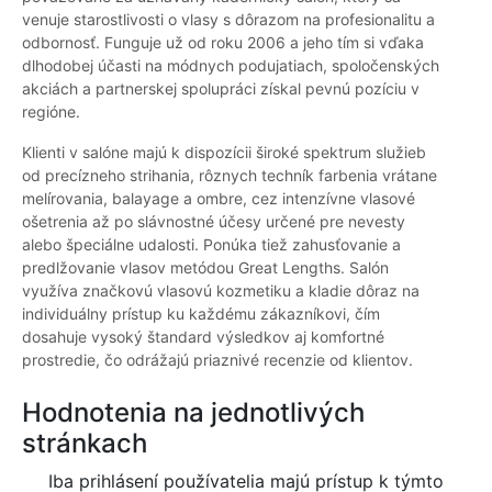
venuje starostlivosti o vlasy s dôrazom na profesionalitu a
odbornosť. Funguje už od roku 2006 a jeho tím si vďaka
dlhodobej účasti na módnych podujatiach, spoločenských
akciách a partnerskej spolupráci získal pevnú pozíciu v
regióne.
Klienti v salóne majú k dispozícii široké spektrum služieb
od precízneho strihania, rôznych techník farbenia vrátane
melírovania, balayage a ombre, cez intenzívne vlasové
ošetrenia až po slávnostné účesy určené pre nevesty
alebo špeciálne udalosti. Ponúka tiež zahusťovanie a
predlžovanie vlasov metódou Great Lengths. Salón
využíva značkovú vlasovú kozmetiku a kladie dôraz na
individuálny prístup ku každému zákazníkovi, čím
dosahuje vysoký štandard výsledkov aj komfortné
prostredie, čo odrážajú priaznivé recenzie od klientov.
Hodnotenia na jednotlivých
stránkach
Iba prihlásení používatelia majú prístup k týmto