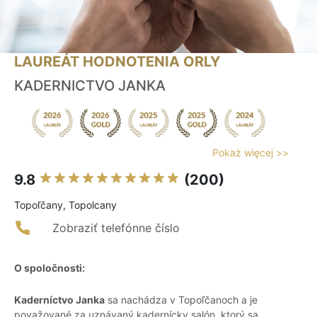
LAUREÁT HODNOTENIA ORLY
KADERNICTVO JANKA
Pokaż więcej >>
9.8
(200)
Topoľčany, Topolcany
Zobraziť telefónne číslo
O spoločnosti:
Kaderníctvo Janka
sa nachádza v Topoľčanoch a je
považované za uznávaný kadernícky salón, ktorý sa