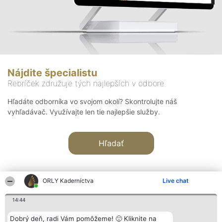
Nájdite špecialistu
Rebríček združuje tých najlepších v odbore
Hľadáte odborníka vo svojom okolí? Skontrolujte náš
vyhľadávač. Využívajte len tie najlepšie služby.
Hľadať
ORLY Kaderníctva
Live chat
14:44
Organizátor hodnotenia
Hodnotenie
Kontakt
Dobrý deň, radi Vám pomôžeme! 🙂 Kliknite na