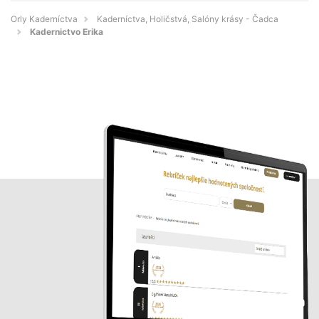
Orly Kaderníctva
Kaderníctva, Holičstvá, Salóny krásy - Čadca
Kadernictvo Erika