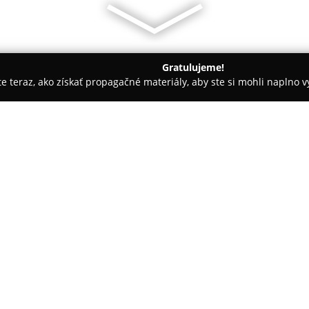
Gratulujeme!
ite teraz, ako získať propagačné materiály, aby ste si mohli naplno 
krásy - Pezinok
Barber Grinava
O spoločnosti:
Salón
Barber Grinava
situovaný
moderným zariadením, ktoré sa 
a bradu. V rámci svojho portfó
chlapcov a zároveň profesionál
sa odlišuje na trhu. Spája tra
zákazníkom precízne upravený 