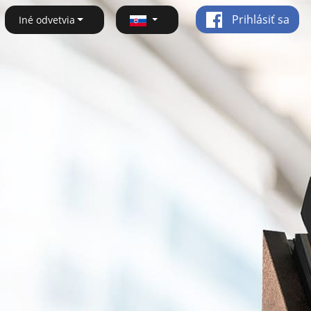
Prihlásiť sa
Iné odvetvia