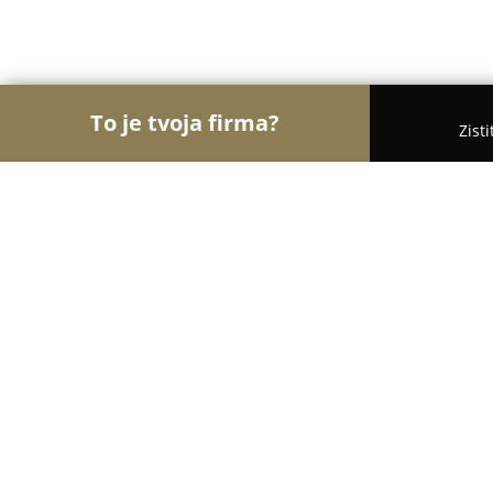
To je tvoja firma?
Zist
Orly Kaderníctva
Kaderníctva, Holičstvá, Salóny 
Barber Grinava
9.6
(56)
Pezinok, Myslenická 105/A