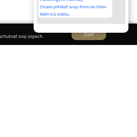
Chcem prihlásiť svoju firmu do Orlov
Mám inú otátku
Zistiť
vychutnať svoj úspech.
 v Pezinku na adrese Myslenická 105/A je
špecializuje na komplexnú starostlivosť o vlasy
lia poskytuje holičské služby pre mužov a
ne kadernícke služby pre ženy a deti, vďaka čomu
dičné postupy s najnovšími trendmi, čo ponúka
vzhľad, ktorý zodpovedá ich individuálnym