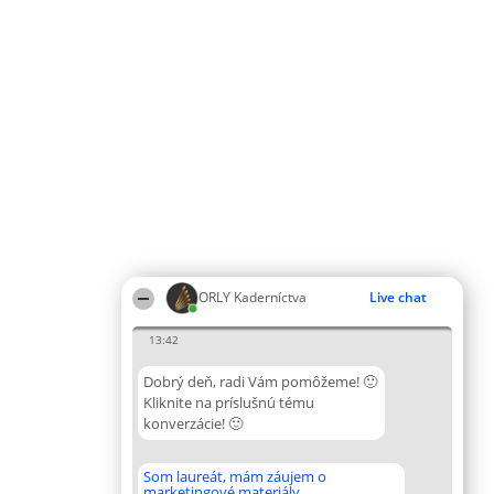
ORLY Kaderníctva
Live chat
13:42
Dobrý deň, radi Vám pomôžeme! 🙂
Kliknite na príslušnú tému
konverzácie! 🙂
Som laureát, mám záujem o
marketingové materiály