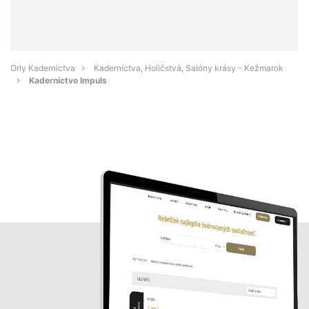
Orly Kaderníctva
Kaderníctva, Holičstvá, Salóny krásy - Kežmarok
Kaderníctvo Impuls