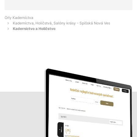
Orly Kaderníctva
Kaderníctva, Holičstvá, Salóny krásy - Spišská Nová Ves
Kaderníctvo a Holičstvo