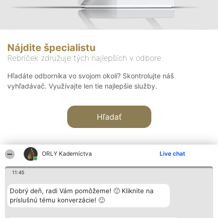
Nájdite špecialistu
Rebríček združuje tých najlepších v odbore
Hľadáte odborníka vo svojom okolí? Skontrolujte náš
vyhľadávač. Využívajte len tie najlepšie služby.
Hľadať
ORLY Kaderníctva
Live chat
11:45
Organizátor hodnotenia
Hodnotenie
Kontakt
Dobrý deň, radi Vám pomôžeme! 🙂 Kliknite na
Bright Side Solutions sp. z o.
Laureáti
Kontakt
príslušnú tému konverzácie! 🙂
o. sp. k.
Lista
ul. Ruska 22
wszystkich
Wrocław 50-079
Laureatów