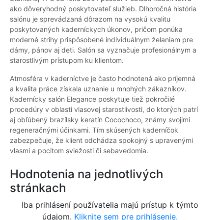
ako dôveryhodný poskytovateľ služieb. Dlhoročná história
salónu je sprevádzaná dôrazom na vysokú kvalitu
poskytovaných kaderníckych úkonov, pričom ponúka
moderné strihy prispôsobené individuálnym želaniam pre
dámy, pánov aj deti. Salón sa vyznačuje profesionálnym a
starostlivým prístupom ku klientom.
Atmosféra v kaderníctve je často hodnotená ako príjemná
a kvalita práce získala uznanie u mnohých zákazníkov.
Kadernícky salón Elegance poskytuje tiež pokročilé
procedúry v oblasti vlasovej starostlivosti, do ktorých patrí
aj obľúbený brazílsky keratín Cocochoco, známy svojimi
regeneračnými účinkami. Tím skúsených kaderníčok
zabezpečuje, že klient odchádza spokojný s upravenými
vlasmi a pocitom sviežosti či sebavedomia.
Hodnotenia na jednotlivých
stránkach
Iba prihlásení používatelia majú prístup k týmto
údajom.
Kliknite sem pre prihlásenie.