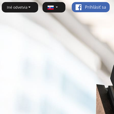
Prihlásiť sa
Iné odvetvia