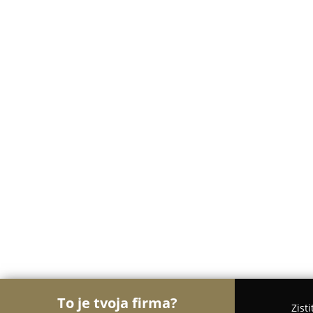
To je tvoja firma?
Zist