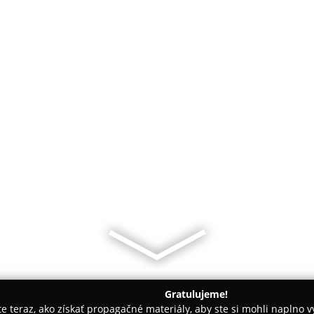
Gratulujeme!
ite teraz, ako získať propagačné materiály, aby ste si mohli naplno 