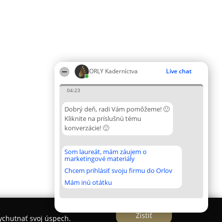
ORLY Kaderníctva
Live chat
04:23
Dobrý deň, radi Vám pomôžeme! 🙂
Kliknite na príslušnú tému
konverzácie! 🙂
Som laureát, mám záujem o
marketingové materiály
Chcem prihlásiť svoju firmu do Orlov
Mám inú otátku
Zistiť
vychutnať svoj úspech.