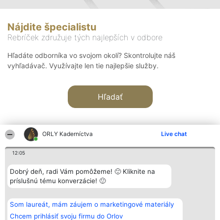
Nájdite špecialistu
Rebríček združuje tých najlepších v odbore
Hľadáte odborníka vo svojom okolí? Skontrolujte náš
vyhľadávač. Využívajte len tie najlepšie služby.
Hľadať
ORLY Kaderníctva
Live chat
12:05
Organizátor hodnotenia
Hodnotenie
Kontakt
Dobrý deň, radi Vám pomôžeme! 🙂 Kliknite na
Bright Side Solutions sp. z o.
Laureáti
Kontakt
príslušnú tému konverzácie! 🙂
o. sp. k.
Lista
ul. Ruska 22
wszystkich
Wrocław 50-079
Laureatów
Som laureát, mám záujem o marketingové materiály
KRS 0000749100 | Regon
Podmienky
381313360 | NIP 8943132676
Obchodné
Chcem prihlásiť svoju firmu do Orlov