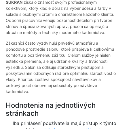
SUKRAN
získalo známosť svojím profesionálnym
kolektívom, ktorý kladie dôraz na výber účesu a farby v
súlade s osobnými črtami a charakterom každého klienta.
Odborní pracovníci venujú pozornosť detailom pri tvorbe
strihov a špecializovaných úprav, pričom sa opierajú o
aktuálne metódy a techniky moderného kaderníctva.
Zákazníci často vyzdvihujú prívetivú atmosféru a
pohodové prostredie salónu, ktoré prispieva k celkovému
komfortu a pozitívnemu zážitku. Cieľom služby je nielen
estetická premena, ale aj udržanie kvality a trvácnosti
výsledku. Salón sa odlišuje starostlivým prístupom a
poskytovaním odborných rád pre optimálnu starostlivosť o
vlasy. Prioritou zostáva spokojnosť návštevníkov a
celkový pocit obnovenej sebaistoty po návšteve
kaderníctva.
Hodnotenia na jednotlivých
stránkach
Iba prihlásení používatelia majú prístup k týmto