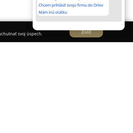
Chcem prihlásiť svoju firmu do Orlov
Mám inú otátku
Zistiť
vychutnať svoj úspech.
 kadernícka prevádzka nachádzajúca sa v
1315/18, ktorá je známa svojím širokým
Táto etablovaná spoločnosť si počas svojho
ostavenie na trhu vďaka dôslednému zameraniu
eb a spokojnosť zákazníkov.
lo viacero ocenení za svoju špičkovú úroveň, čo