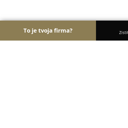
To je tvoja firma?
Zist
Orly Kaderníctva
Kaderníctva, Holičstvá, Salóny
Kaderníctvo Alena Matajová
8.5
(5)