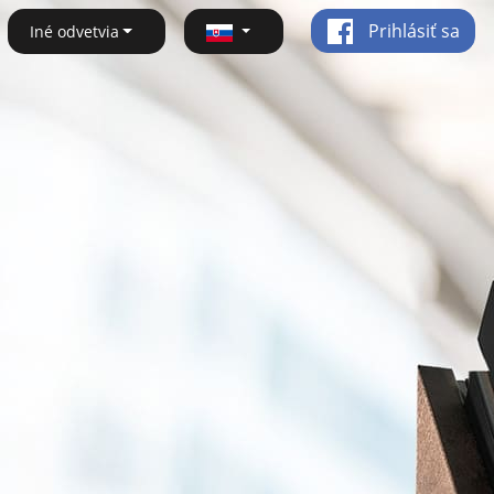
Prihlásiť sa
Iné odvetvia