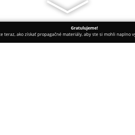
Gratulujeme!
ite teraz, ako získať propagačné materiály, aby ste si mohli naplno 
 krásy - Ružomberok
Kaderníctvo Alena Matajová
O spoločnosti:
Kaderníctvo Alena Matajová
je
Ružomberku na adrese Podhora 
portfóliom vlasových služieb. 
pôsobenia vybudovala silné p
Pokaż więcej >>
na kvalitu poskytovaných služi
Kaderníctvo v Ružomberku získa