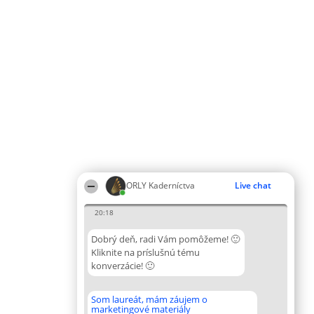
ORLY Kaderníctva
Live chat
20:18
Dobrý deň, radi Vám pomôžeme! 🙂
Kliknite na príslušnú tému
konverzácie! 🙂
Som laureát, mám záujem o
marketingové materiály