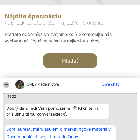
Nájdite špecialistu
Rebríček združuje tých najlepších v odbore
Hľadáte odborníka vo svojom okolí? Skontrolujte náš
vyhľadávač. Využívajte len tie najlepšie služby.
Hľadať
ORLY Kaderníctva
Live chat
19:22
Organizátor hodnotenia
Hodnotenie
Kontakt
Dobrý deň, radi Vám pomôžeme! 🙂 Kliknite na
Bright Side Solutions sp. z o.
Laureáti
Kontakt
príslušnú tému konverzácie! 🙂
o. sp. k.
Lista
ul. Ruska 22
wszystkich
Wrocław 50-079
Laureatów
Som laureát, mám záujem o marketingové materiály
KRS 0000749100 | Regon
Podmienky
381313360 | NIP 8943132676
Obchodné
Chcem prihlásiť svoju firmu do Orlov
+48 508 492 400
podmienky