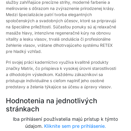
služby zahŕňajúce precízne strihy, moderné farbenie a
melírovanie s dôrazom na zvýraznenie prirodzenej krásy.
Medzi špecializácie patrí tvorba elegantných
spoločenských a svadobných účesov, ktoré sa pripravujú
na špeciálne príležitosti. Súčasťou ponuky sú aj relaxačné
masáže hlavy, intenzívne regeneračné kúry na obnovu
vitality a lesku vlasov, trvalá ondulácia či profesionálne
žehlenie vlasov, vrátane dlhotrvajúceho systému RETEX
pre hladký vzhľad.
Pri svojej práci kaderníctvo využíva kvalitné produkty
značky Matrix, čo prispieva k vysokej úrovni starostlivosti
a dlhodobým výsledkom. Každému zákazníkovi sa
pristupuje individuálne s cieľom naplniť jeho osobné
predstavy a želania týkajúce sa účesu a úpravy vlasov.
Hodnotenia na jednotlivých
stránkach
Iba prihlásení používatelia majú prístup k týmto
údajom.
Kliknite sem pre prihlásenie.