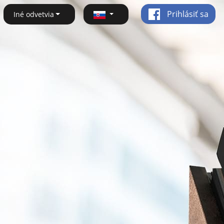
Prihlásiť sa
Iné odvetvia