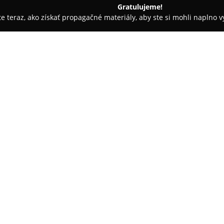
Gratulujeme!
ite teraz, ako získať propagačné materiály, aby ste si mohli naplno 
krásy - Košice
Kaderníctvo Edvel
O spoločnosti:
Kaderníctvo Edvel
, nachádzajúc
Dargovských hrdinov, patrí me
komplexnú starostlivosť o vlasy
kaderníckych služieb určených
Pokaż więcej >>
účesy, rôznorodé techniky farb
Priestor vyniká svojou príjem
každému zákazníkovi, čo prispi
opiera o tím kvalifikovaných pr
nových trendoch a technikách v 
profesionalizácii môže Kaderní