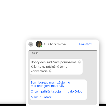
ORLY Kaderníctva
Live chat
10:38
Dobrý deň, radi Vám pomôžeme! 🙂
Kliknite na príslušnú tému
konverzácie! 🙂
Som laureát, mám záujem o
marketingové materiály
Chcem prihlásiť svoju firmu do Orlov
Mám inú otátku