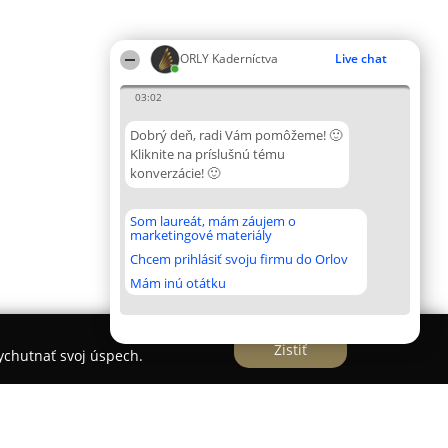
ORLY Kaderníctva
Live chat
03:02
Dobrý deň, radi Vám pomôžeme! 🙂
Kliknite na príslušnú tému
konverzácie! 🙂
Som laureát, mám záujem o
marketingové materiály
Chcem prihlásiť svoju firmu do Orlov
Mám inú otátku
Zistiť
vychutnať svoj úspech.