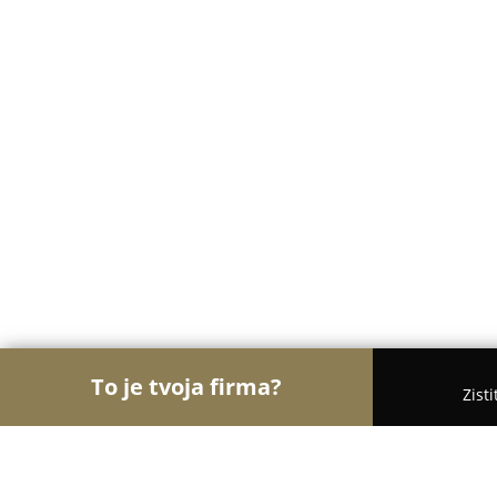
To je tvoja firma?
Zist
Orly Kaderníctva
Kaderníctva, Holičstvá, Salóny 