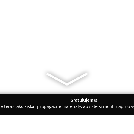
Gratulujeme!
ite teraz, ako získať propagačné materiály, aby ste si mohli naplno 
krásy - Košice
EUROSTYLE