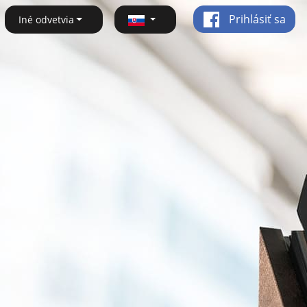
Prihlásiť sa
Iné odvetvia