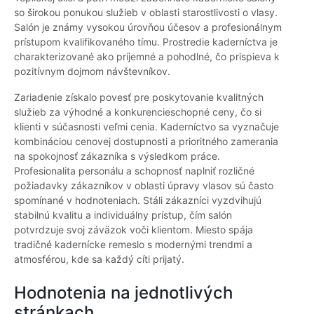
so širokou ponukou služieb v oblasti starostlivosti o vlasy.
Salón je známy vysokou úrovňou účesov a profesionálnym
prístupom kvalifikovaného tímu. Prostredie kaderníctva je
charakterizované ako príjemné a pohodlné, čo prispieva k
pozitívnym dojmom návštevníkov.
Zariadenie získalo povesť pre poskytovanie kvalitných
služieb za výhodné a konkurencieschopné ceny, čo si
klienti v súčasnosti veľmi cenia. Kaderníctvo sa vyznačuje
kombináciou cenovej dostupnosti a prioritného zamerania
na spokojnosť zákazníka s výsledkom práce.
Profesionalita personálu a schopnosť naplniť rozličné
požiadavky zákazníkov v oblasti úpravy vlasov sú často
spomínané v hodnoteniach. Stáli zákazníci vyzdvihujú
stabilnú kvalitu a individuálny prístup, čím salón
potvrdzuje svoj záväzok voči klientom. Miesto spája
tradičné kadernícke remeslo s modernými trendmi a
atmosférou, kde sa každý cíti prijatý.
Hodnotenia na jednotlivých
stránkach