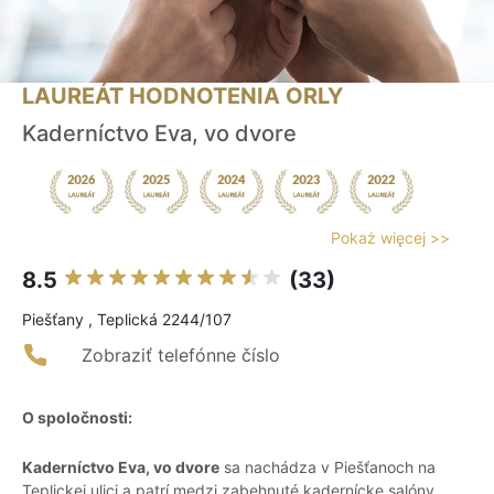
LAUREÁT HODNOTENIA ORLY
Kaderníctvo Eva, vo dvore
Pokaż więcej >>
8.5
(33)
Piešťany , Teplická 2244/107
Zobraziť telefónne číslo
O spoločnosti:
Kaderníctvo Eva, vo dvore
sa nachádza v Piešťanoch na
Teplickej ulici a patrí medzi zabehnuté kadernícke salóny