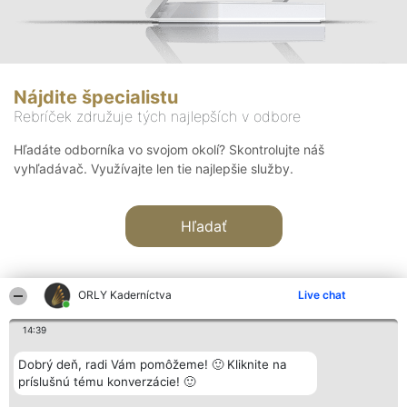
Nájdite špecialistu
Rebríček združuje tých najlepších v odbore
Hľadáte odborníka vo svojom okolí? Skontrolujte náš
vyhľadávač. Využívajte len tie najlepšie služby.
Hľadať
ORLY Kaderníctva
Live chat
14:39
Organizátor hodnotenia
Hodnotenie
Kontakt
Dobrý deň, radi Vám pomôžeme! 🙂 Kliknite na
Bright Side Solutions sp. z o.
Laureáti
Kontakt
príslušnú tému konverzácie! 🙂
o. sp. k.
Lista
ul. Ruska 22
wszystkich