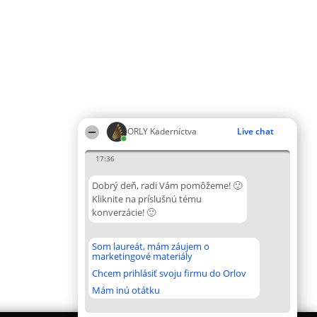
ORLY Kaderníctva
Live chat
17:36
Dobrý deň, radi Vám pomôžeme! 🙂
Kliknite na príslušnú tému
konverzácie! 🙂
Som laureát, mám záujem o
marketingové materiály
Chcem prihlásiť svoju firmu do Orlov
Mám inú otátku