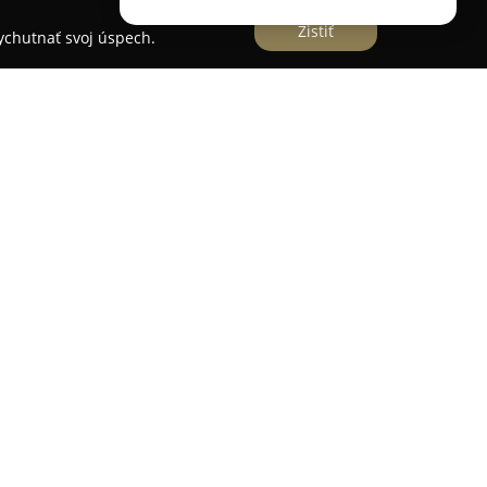
Zistiť
vychutnať svoj úspech.
lici Dobšinského v žilinskom sídlisku Vlčince
i salón zameraný na opatrovanie vlasov a odborné
ik si svojou dlhodobou činnosťou vybudoval
ch zákazníkov. Návštevníci oceňujú najmä
nálne vystupovanie personálu, ktorého prístup je
elého tímu. V salóne sa venuje zvýšená
avkám klientov, čo sa prejavuje v ich spokojnosti
 služieb a ochota personálu sú často
ákazníkov. Pozitívne spätné väzby poukazujú na