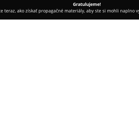
Gratulujeme!
ite teraz, ako získať propagačné materiály, aby ste si mohli naplno 
rásy - Žilina
Kaderníctvo Evka
O spoločnosti:
Kaderníctvo Evka
sídliace na u
predstavuje stabilne fungujúc
kadernícke služby. Tento podn
pevnú povesť a získal si verný
Pokaż więcej >>
príjemné prostredie a profesio
vysoko hodnotený aj v podaní c
pozornosť individuálnym požiad
s konečnými účesmi.
Odborná kvalita poskytovaných
vyzdvihované v hodnoteniach z