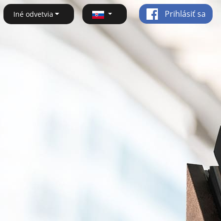
Prihlásiť sa
Iné odvetvia