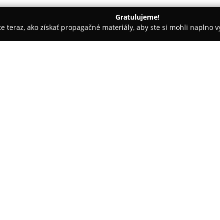
Gratulujeme!
ite teraz, ako získať propagačné materiály, aby ste si mohli naplno 
krásy - Bratislava
Štúdio Mary
O spoločnosti:
Štúdio Mary
predstavuje moder
Seberíniho 9, v priestoroch Hot
bezplatné parkovanie. Tento s
služby a vizáž upravované podľ
Pokaż więcej >>
zákazníkov. Služby poskytuje tím
trendy v oblasti strihania, far
produkty a moderné techniky.
V priestoroch kaderníctva je k
čím sa spája relax s procedúr