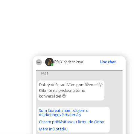
ORLY Kaderníctva
Live chat
14:09
Dobrý deň, radi Vám pomôžeme! 🙂
Kliknite na príslušnú tému
konverzácie! 🙂
Som laureát, mám záujem o
marketingové materiály
Chcem prihlásiť svoju firmu do Orlov
Mám inú otátku