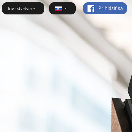
Prihlásiť sa
Iné odvetvia