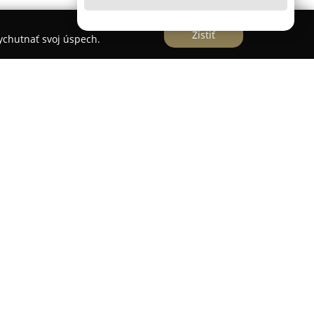
Zistiť
vychutnať svoj úspech.
né kaderníctvo situované v centre Bratislavy na
ela Bratislava****, kde je klientom k dispozícii
alón sa zameriava na komplexné kadernícke
a individuálnych požiadaviek a predstáv
 stylistov a vizážistov, ktorí uplatňujú aktuálne
benia a tvorby účesov, pričom využívajú kvalitné
ladený dôraz na pohodlie a príjemnú atmosféru,
ami zameranými na skrášlenie.
Štúdio Mary
sa