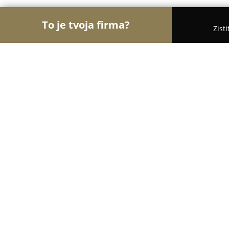
To je tvoja firma?
Zist
Orly Kaderníctva
Kaderníctva, Holičstvá, Salóny 
Štúdio Mary
9.6
(129)
Bratislava, Seberíniho 9
Zobraziť telefónne číslo